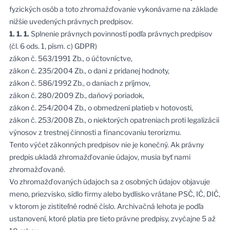
fyzických osôb a toto zhromažďovanie vykonávame na základe
nižšie uvedených právnych predpisov.
1. 1. 1.
Splnenie právnych povinností podľa právnych predpisov
(čl. 6 ods. 1, písm. c) GDPR)
zákon č. 563/1991 Zb., o účtovníctve,
zákon č. 235/2004 Zb., o dani z pridanej hodnoty,
zákon č. 586/1992 Zb., o daniach z príjmov,
zákon č. 280/2009 Zb., daňový poriadok,
zákon č. 254/2004 Zb., o obmedzení platieb v hotovosti,
zákon č. 253/2008 Zb., o niektorých opatreniach proti legalizácii
výnosov z trestnej činnosti a financovaniu terorizmu.
Tento výčet zákonných predpisov nie je konečný. Ak právny
predpis ukladá zhromažďovanie údajov, musia byť nami
zhromažďované.
Vo zhromažďovaných údajoch sa z osobných údajov objavuje
meno, priezvisko, sídlo firmy alebo bydlisko vrátane PSČ, IČ, DIČ,
v ktorom je zistiteľné rodné číslo. Archivačná lehota je podľa
ustanovení, ktoré platia pre tieto právne predpisy, zvyčajne 5 až