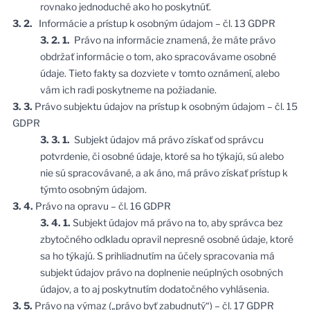
rovnako jednoduché ako ho poskytnúť.
3. 2.
Informácie a prístup k osobným údajom – čl. 13 GDPR
3. 2. 1.
Právo na informácie znamená, že máte právo
obdržať informácie o tom, ako spracovávame osobné
údaje. Tieto fakty sa dozviete v tomto oznámení, alebo
vám ich radi poskytneme na požiadanie.
3. 3.
Právo subjektu údajov na prístup k osobným údajom – čl. 15
GDPR
3. 3. 1.
Subjekt údajov má právo získať od správcu
potvrdenie, či osobné údaje, ktoré sa ho týkajú, sú alebo
nie sú spracovávané, a ak áno, má právo získať prístup k
týmto osobným údajom.
3. 4.
Právo na opravu – čl. 16 GDPR
3. 4. 1.
Subjekt údajov má právo na to, aby správca bez
zbytočného odkladu opravil nepresné osobné údaje, ktoré
sa ho týkajú. S prihliadnutím na účely spracovania má
subjekt údajov právo na doplnenie neúplných osobných
údajov, a to aj poskytnutím dodatočného vyhlásenia.
3. 5.
Právo na výmaz („právo byť zabudnutý“) – čl. 17 GDPR