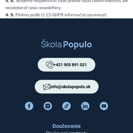
4. 8.
Budeme rešpektovať vaše prianie ostať našimi klientmi, ale
neodoberať naše newslettery.
4. 9.
Plníme podľa čl. 13 GDPR informačnú povinnosť.
+421 905 891 021
info@skolapopulo.sk
Doučovanie
Doučované predmety