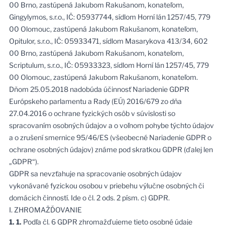
00 Brno, zastúpená Jakubom Rakušanom, konateľom,
Gingylymos, s.r.o., IČ: 05937744, sídlom Horní lán 1257/45, 779
00 Olomouc, zastúpená Jakubom Rakušanom, konateľom,
Opitulor, s.r.o., IČ: 05933471, sídlom Masarykova 413/34, 602
00 Brno, zastúpená Jakubom Rakušanom, konateľom,
Scriptulum, s.r.o., IČ: 05933323, sídlom Horní lán 1257/45, 779
00 Olomouc, zastúpená Jakubom Rakušanom, konateľom.
Dňom 25.05.2018 nadobúda účinnosť Nariadenie GDPR
Európskeho parlamentu a Rady (EÚ) 2016/679 zo dňa
27.04.2016 o ochrane fyzických osôb v súvislosti so
spracovaním osobných údajov a o voľnom pohybe týchto údajov
a o zrušení smernice 95/46/ES (všeobecné Nariadenie GDPR o
ochrane osobných údajov) známe pod skratkou GDPR (ďalej len
„GDPR“).
GDPR sa nevzťahuje na spracovanie osobných údajov
vykonávané fyzickou osobou v priebehu výlučne osobných či
domácich činností. Ide o čl. 2 ods. 2 písm. c) GDPR.
I. ZHROMAŽĎOVANIE
1. 1.
Podľa čl. 6 GDPR zhromažďujeme tieto osobné údaje