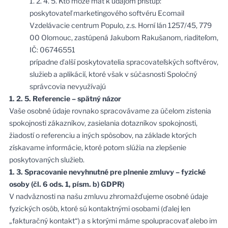
1. 2. 4. 5. Kto môže mať k údajom prístup:
poskytovateľ marketingového softvéru Ecomail
Vzdelávacie centrum Populo, z.s. Horní lán 1257/45, 779
00 Olomouc, zastúpená Jakubom Rakušanom, riaditeľom,
IČ: 06746551
prípadne ďalší poskytovatelia spracovateľských softvérov,
služieb a aplikácií, ktoré však v súčasnosti Spoločný
správcovia nevyužívajú
1. 2. 5. Referencie – spätný názor
Vaše osobné údaje rovnako spracovávame za účelom zistenia
spokojnosti zákazníkov, zasielania dotazníkov spokojnosti,
žiadostí o referenciu a iných spôsobov, na základe ktorých
získavame informácie, ktoré potom slúžia na zlepšenie
poskytovaných služieb.
1. 3. Spracovanie nevyhnutné pre plnenie zmluvy – fyzické
osoby (čl. 6 ods. 1, písm. b) GDPR)
V nadväznosti na našu zmluvu zhromažďujeme osobné údaje
fyzických osôb, ktoré sú kontaktnými osobami (ďalej len
„fakturačný kontakt“) a s ktorými máme spolupracovať alebo im