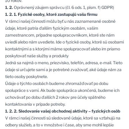
10 rokov.
1. 2.
Oprávnený záujem správcu (čl. 6 ods. 1, písm. f) GDPR)
1. 2. 1. Fyzické osoby, ktoré zastupujú vašu firmu
V rámci našej činnosti môžu byť u nás zaznamenané osobné
údaje, ktoré patria ďalším fyzickým osobám, vašim
zamestnancom, prípadne spolupracovníkom, ktoré ste nám
uviedli alebo nám uvediete. Ide o fyzické osoby, ktoré sú osobami
kontaktnými a s ktorými máme spolupracovať alebo im priamo
poskytovať naše služby a produkty
Jedná sa najmä o meno, priezvisko, telefón, adresa, e-mail. Tieto
údaje si určujete sami a je potrebné zvažovať, aké údaje nám za
tieto osoby poskytnete.
Údaje o týchto osobách budeme zhromažďovať po dobu
spolupráce s vami. Ak bude spolupráca ukončená, budeme ich
uchovávať po dobu ďalších 2 rokov pre účely spätného
kontaktovania v prípade potreby.
1. 2. 2. Sledovanie vašej obchodnej aktivity – fyzických osôb
V rámci našej činnosti sú sledované údaje, ktoré sa vzťahujú na
odbery služieb, a to v množstve i čase, aby sme mohli lepšie