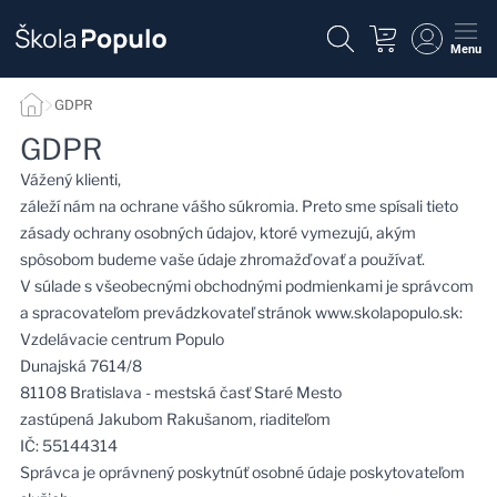
Menu
GDPR
GDPR
GDPR
Vážený klienti,
záleží nám na ochrane vášho súkromia. Preto sme spísali tieto
zásady ochrany osobných údajov, ktoré vymezujú, akým
spôsobom budeme vaše údaje zhromažďovať a používať.
V súlade s všeobecnými obchodnými podmienkami je správcom
a spracovateľom prevádzkovateľ stránok
www.skolapopulo.sk
:
Vzdelávacie centrum Populo
Dunajská 7614/8
81108 Bratislava - mestská časť Staré Mesto
zastúpená Jakubom Rakušanom, riaditeľom
IČ: 55144314
Správca je oprávnený poskytnúť osobné údaje poskytovateľom