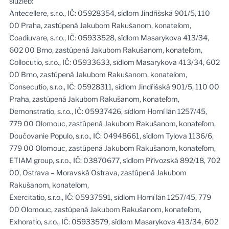
služieb:
Antecellere, s.r.o., IČ: 05928354, sídlom Jindřišská 901/5, 110
00 Praha, zastúpená Jakubom Rakušanom, konateľom,
Coadiuvare, s.r.o., IČ: 05933528, sídlom Masarykova 413/34,
602 00 Brno, zastúpená Jakubom Rakušanom, konateľom,
Collocutio, s.r.o., IČ: 05933633, sídlom Masarykova 413/34, 602
00 Brno, zastúpená Jakubom Rakušanom, konateľom,
Consecutio, s.r.o., IČ: 05928311, sídlom Jindřišská 901/5, 110 00
Praha, zastúpená Jakubom Rakušanom, konateľom,
Demonstratio, s.r.o., IČ: 05937426, sídlom Horní lán 1257/45,
779 00 Olomouc, zastúpená Jakubom Rakušanom, konateľom,
Doučovanie Populo, s.r.o., IČ: 04948661, sídlom Tylova 1136/6,
779 00 Olomouc, zastúpená Jakubom Rakušanom, konateľom,
ETIAM group, s.r.o., IČ: 03870677, sídlom Přívozská 892/18, 702
00, Ostrava – Moravská Ostrava, zastúpená Jakubom
Rakušanom, konateľom,
Exercitatio, s.r.o., IČ: 05937591, sídlom Horní lán 1257/45, 779
00 Olomouc, zastúpená Jakubom Rakušanom, konateľom,
Exhoratio, s.r.o., IČ: 05933579, sídlom Masarykova 413/34, 602