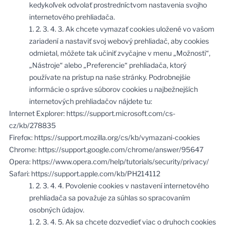
kedykoľvek odvolať prostredníctvom nastavenia svojho
internetového prehliadača.
1. 2. 3. 4. 3. Ak chcete vymazať cookies uložené vo vašom
zariadení a nastaviť svoj webový prehliadač, aby cookies
odmietal, môžete tak učiniť zvyčajne v menu „Možnosti“,
„Nástroje“ alebo „Preferencie“ prehliadača, ktorý
používate na prístup na naše stránky. Podrobnejšie
informácie o správe súborov cookies u najbežnejších
internetových prehliadačov nájdete tu:
Internet Explorer:
https://support.microsoft.com/cs-
cz/kb/278835
Firefox:
https://support.mozilla.org/cs/kb/vymazani-cookies
Chrome:
https://support.google.com/chrome/answer/95647
Opera:
https://www.opera.com/help/tutorials/security/privacy/
Safari:
https://support.apple.com/kb/PH214112
1. 2. 3. 4. 4. Povolenie cookies v nastavení internetového
prehliadača sa považuje za súhlas so spracovaním
osobných údajov.
1. 2. 3. 4. 5. Ak sa chcete dozvedieť viac o druhoch cookies