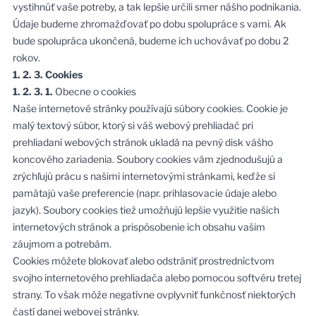
vystihnúť vaše potreby, a tak lepšie určili smer nášho podnikania.
Údaje budeme zhromažďovať po dobu spolupráce s vami. Ak
bude spolupráca ukončená, budeme ich uchovávať po dobu 2
rokov.
1. 2. 3. Cookies
1. 2. 3. 1.
Obecne o cookies
Naše internetové stránky používajú súbory cookies. Cookie je
malý textový súbor, ktorý si váš webový prehliadač pri
prehliadaní webových stránok ukladá na pevný disk vášho
koncového zariadenia. Soubory cookies vám zjednodušujú a
zrýchľujú prácu s našimi internetovými stránkami, keďže si
pamätajú vaše preferencie (napr. prihlasovacie údaje alebo
jazyk). Soubory cookies tiež umožňujú lepšie využitie našich
internetových stránok a prispôsobenie ich obsahu vašim
záujmom a potrebám.
Cookies môžete blokovať alebo odstrániť prostredníctvom
svojho internetového prehliadača alebo pomocou softvéru tretej
strany. To však môže negatívne ovplyvniť funkčnosť niektorých
častí danej webovej stránky.