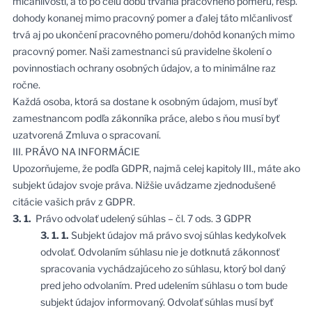
mlčanlivosti, a to po celú dobu trvania pracovného pomeru, resp.
dohody konanej mimo pracovný pomer a ďalej táto mlčanlivosť
trvá aj po ukončení pracovného pomeru/dohôd konaných mimo
pracovný pomer. Naši zamestnanci sú pravidelne školení o
povinnostiach ochrany osobných údajov, a to minimálne raz
ročne.
Každá osoba, ktorá sa dostane k osobným údajom, musí byť
zamestnancom podľa zákonníka práce, alebo s ňou musí byť
uzatvorená Zmluva o spracovaní.
III. PRÁVO NA INFORMÁCIE
Upozorňujeme, že podľa GDPR, najmä celej kapitoly III., máte ako
subjekt údajov svoje práva. Nižšie uvádzame zjednodušené
citácie vašich práv z GDPR.
3. 1.
Právo odvolať udelený súhlas – čl. 7 ods. 3 GDPR
3. 1. 1.
Subjekt údajov má právo svoj súhlas kedykoľvek
odvolať. Odvolaním súhlasu nie je dotknutá zákonnosť
spracovania vychádzajúceho zo súhlasu, ktorý bol daný
pred jeho odvolaním. Pred udelením súhlasu o tom bude
subjekt údajov informovaný. Odvolať súhlas musí byť