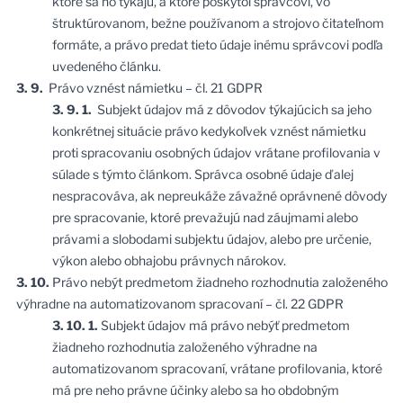
ktoré sa ho týkajú, a ktoré poskytol správcovi, vo
štruktúrovanom, bežne používanom a strojovo čitateľnom
formáte, a právo predat tieto údaje inému správcovi podľa
uvedeného článku.
3. 9.
Právo vznést námietku – čl. 21 GDPR
3. 9. 1.
Subjekt údajov má z dôvodov týkajúcich sa jeho
konkrétnej situácie právo kedykoľvek vznést námietku
proti spracovaniu osobných údajov vrátane profilovania v
súlade s týmto článkom. Správca osobné údaje ďalej
nespracováva, ak nepreukáže závažné oprávnené dôvody
pre spracovanie, ktoré prevažujú nad záujmami alebo
právami a slobodami subjektu údajov, alebo pre určenie,
výkon alebo obhajobu právnych nárokov.
3. 10.
Právo nebýt predmetom žiadneho rozhodnutia založeného
výhradne na automatizovanom spracovaní – čl. 22 GDPR
3. 10. 1.
Subjekt údajov má právo nebýť predmetom
žiadneho rozhodnutia založeného výhradne na
automatizovanom spracovaní, vrátane profilovania, ktoré
má pre neho právne účinky alebo sa ho obdobným