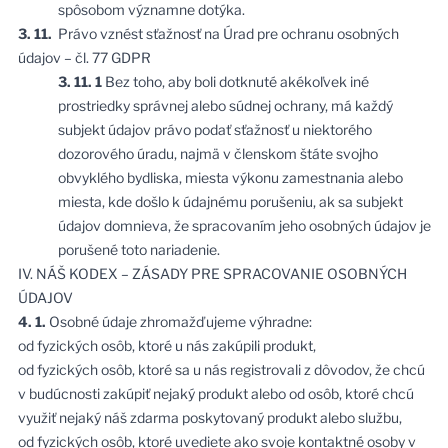
spôsobom významne dotýka.
3. 11.
Právo vznést sťažnosť na Úrad pre ochranu osobných
údajov – čl. 77 GDPR
3. 11. 1
Bez toho, aby boli dotknuté akékoľvek iné
prostriedky správnej alebo súdnej ochrany, má každý
subjekt údajov právo podať sťažnosť u niektorého
dozorového úradu, najmä v členskom štáte svojho
obvyklého bydliska, miesta výkonu zamestnania alebo
miesta, kde došlo k údajnému porušeniu, ak sa subjekt
údajov domnieva, že spracovaním jeho osobných údajov je
porušené toto nariadenie.
IV. NÁŠ KODEX – ZÁSADY PRE SPRACOVANIE OSOBNÝCH
ÚDAJOV
4. 1.
Osobné údaje zhromažďujeme výhradne:
od fyzických osôb, ktoré u nás zakúpili produkt,
od fyzických osôb, ktoré sa u nás registrovali z dôvodov, že chcú
v budúcnosti zakúpiť nejaký produkt alebo od osôb, ktoré chcú
využiť nejaký náš zdarma poskytovaný produkt alebo službu,
od fyzických osôb, ktoré uvediete ako svoje kontaktné osoby v