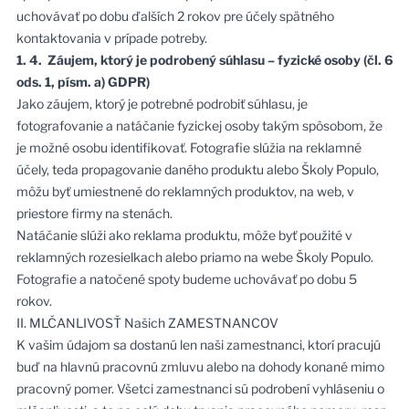
uchovávať po dobu ďalších 2 rokov pre účely spätného
kontaktovania v prípade potreby.
1. 4. Záujem, ktorý je podrobený súhlasu – fyzické osoby (čl. 6
ods. 1, písm. a) GDPR)
Jako záujem, ktorý je potrebné podrobiť súhlasu, je
fotografovanie a natáčanie fyzickej osoby takým spôsobom, že
je možné osobu identifikovať. Fotografie slúžia na reklamné
účely, teda propagovanie daného produktu alebo Školy Populo,
môžu byť umiestnené do reklamných produktov, na web, v
priestore firmy na stenách.
Natáčanie slúži ako reklama produktu, môže byť použité v
reklamných rozesielkach alebo priamo na webe Školy Populo.
Fotografie a natočené spoty budeme uchovávať po dobu 5
rokov.
II. MLČANLIVOSŤ Našich ZAMESTNANCOV
K vašim údajom sa dostanú len naši zamestnanci, ktorí pracujú
buď na hlavnú pracovnú zmluvu alebo na dohody konané mimo
pracovný pomer. Všetci zamestnanci sú podrobení vyhláseniu o