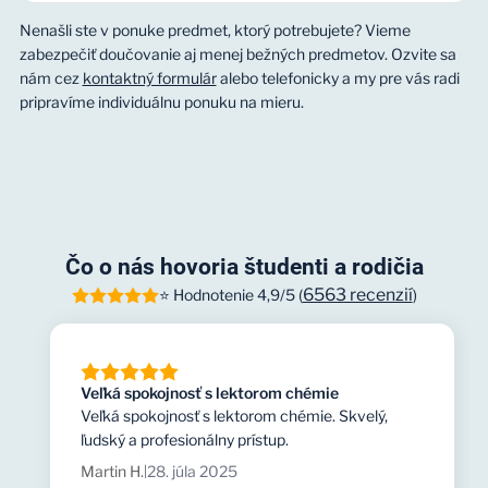
Nenašli ste v ponuke predmet, ktorý potrebujete? Vieme
zabezpečiť doučovanie aj menej bežných predmetov. Ozvite sa
Matematika
nám cez
kontaktný formulár
alebo telefonicky a my pre vás radi
pripravíme individuálnu ponuku na mieru.
Slovenský jazyk
Klasické doučovanie
Fyzika
Príprava na maturitu
Anglický jazyk
Ekonomika
Prijímacie skúšky
Nemecký jazyk
Elektrotechnika
Screeningové testy
Ako nezabudnúť na začiatok roka
Čo o nás hovoria študenti a rodičia
Španielsky jazyk
Informatika
Webináre
Iba lekcie
6563 recenzií
⭐ Hodnotenie 4,9/5 (
)
Ruský jazyk
Účtovníctvo
Maturita nanečisto
Slovenský jazyk pre cudzincov
Japonský jazyk
Dejepis
Monitor nanečisto
Slovenský jazyk pre Ukrajincov
Taliansky jazyk
Veľká spokojnosť s lektorom chémie
Zemepis
Screeningový test: Ako si správne vybrať strednú
Veľká spokojnosť s lektorom chémie. Skvelý,
Reparát
Francúzsky jazyk
školu?
ľudský a profesionálny prístup.
Chémia
Opravná maturita
Martin H.
28. júla 2025
|
Slovenský jazyk pre cudzincov
Biológia