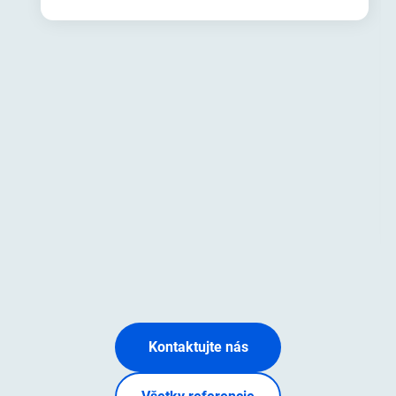
Jazyková výučba pre dospelých
Prechod na novú školu
Domáca výučba
Doučovanie s SPU / ADHD
Čítanie, písanie, počítanie
Jazyková výučba
Kontaktujte nás