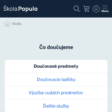
Menu
Služby
Služby
Čo doučujeme
Doučované predmety
Doučovacie balíčky
Výučba cudzích predmetov
Ďalšie služby