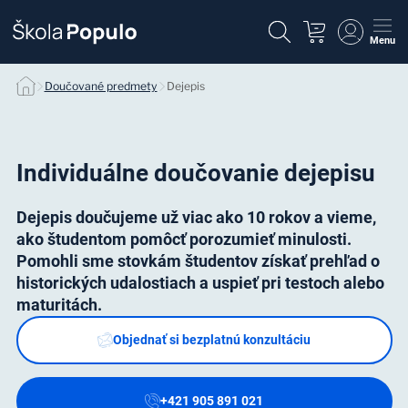
Menu
Dejepis
Doučované predmety
Dejepis
Individuálne doučovanie dejepisu
Dejepis doučujeme už viac ako 10 rokov a vieme,
ako študentom pomôcť porozumieť minulosti.
Pomohli sme stovkám študentov získať prehľad o
historických udalostiach a uspieť pri testoch alebo
maturitách.
Objednať si bezplatnú konzultáciu
+421 905 891 021