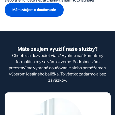
alebo si len
chcete zlepšiť známky
, s nami to zvládnete!
Mám záujem o doučovanie
Máte záujem využiť naše služby?
Chcete sa dozvedieť viac? Vyplňte náš kontaktný
formulár a my sa vám ozveme. Podrobne vám
predstavíme vybrané doučovanie alebo pomôžeme s
výberom ideálneho balíčka. To všetko zadarmo a bez
záväzkov.