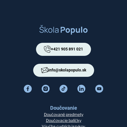
+421 905 891 021
info@skolapopulo.sk
Doučovanie
Doučované predmety
Doučovacie balíčky
Výučba cudzích jazykov