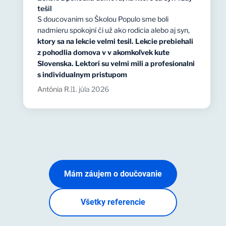
tešil
S doucovanim so Školou Populo sme boli
nadmieru spokojní či už ako rodicia alebo aj syn,
ktory sa na lekcie velmi tesil. Lekcie prebiehali
z pohodlia domova v v akomkoľvek kute
Slovenska. Lektori su velmi mili a profesionalni
s individualnym pristupom
Antónia R.
1. júla 2026
|
Mám záujem o doučovanie
Všetky referencie