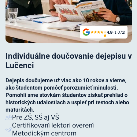
4.8
(1 072)
Individuálne doučovanie dejepisu v
Lučenci
Dejepis doučujeme už viac ako 10 rokov a vieme,
ako študentom pomôcť porozumieť minulosti.
Pomohli sme stovkám študentov získať prehľad o
historických udalostiach a uspieť pri testoch alebo
maturitách.
Pre ZŠ, SŠ aj VŠ
Certifikovaní lektori overení
Metodickým centrom