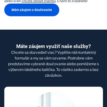
alebo si len
chcete zlepšiť známky
, s nami to zvládnete!
Mám záujem o doučovanie
Máte záujem využiť naše služby?
Chcete sa dozvedieť viac? Vyplňte náš kontaktný
formulár a my sa vám ozveme. Podrobne vám
predstavíme vybrané doučovanie alebo pomôžeme s
výberom ideálneho balíčka. To všetko zadarmo a bez
záväzkov.