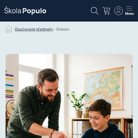
Menu
Individuálne doučovanie dejepisu null
Doučované předmety
Dejepis