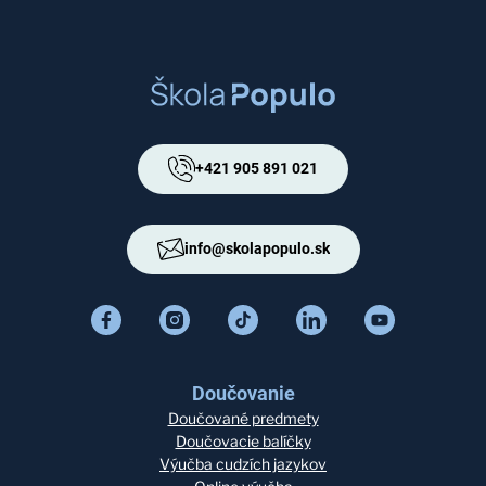
+421 905 891 021
info@skolapopulo.sk
Doučovanie
Doučované predmety
Doučovacie balíčky
Výučba cudzích jazykov