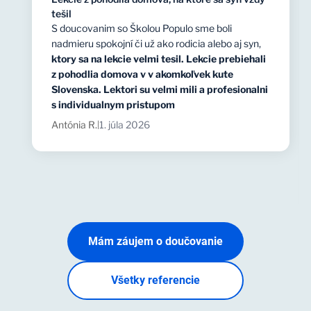
tešil
S doucovanim so Školou Populo sme boli
nadmieru spokojní či už ako rodicia alebo aj syn,
ktory sa na lekcie velmi tesil. Lekcie prebiehali
z pohodlia domova v v akomkoľvek kute
Slovenska. Lektori su velmi mili a profesionalni
s individualnym pristupom
Antónia R.
1. júla 2026
|
Mám záujem o doučovanie
Všetky referencie