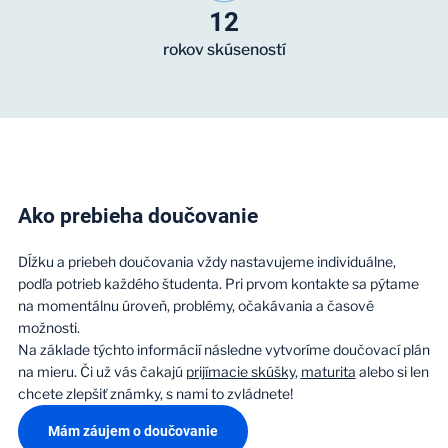
12
rokov skúseností
Ako prebieha doučovanie
Dĺžku a priebeh doučovania vždy nastavujeme individuálne,
podľa potrieb každého študenta. Pri prvom kontakte sa pýtame
na momentálnu úroveň, problémy, očakávania a časové
možnosti.
Na základe týchto informácií následne vytvoríme doučovací plán
na mieru. Či už vás čakajú
prijímacie skúšky
,
maturita
alebo si len
chcete zlepšiť známky, s nami to zvládnete!
Mám záujem o doučovanie