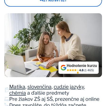
+421 905 891 021
Hodnotenie kurzu
4.8
(1 465)
Matika
,
slovenčina
,
cudzie jazyky
,
chémia
a ďalšie predmety
Pre žiakov ZŠ aj SŠ, prezenčne aj online
Dnes zavoláte, do týždňa začnete