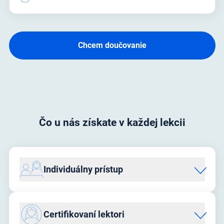
Chcem doučovanie
Čo u nás získate v každej lekcii
Individuálny prístup
Osobný prístup a dokonalá znalosť látky sú kľúčom k
úspechu. Preto každý predmet vyučujeme vždy jeden na
Certifikovaní lektori
jedného. Každý študent má svojho
lektora
, ktorý mu