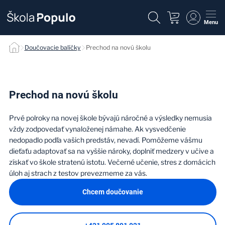
Menu
Prechod na novú školu
Doučovacie balíčky
Prechod na novú školu
Prechod na novú školu
Prvé polroky na novej škole bývajú náročné a výsledky nemusia
vždy zodpovedať vynaloženej námahe. Ak vysvedčenie
nedopadlo podľa vašich predstáv, nevadí. Pomôžeme vášmu
dieťaťu adaptovať sa na vyššie nároky, doplniť medzery v učive a
získať vo škole stratenú istotu. Večerné učenie, stres z domácich
úloh aj strach z testov prevezmeme za vás.
Chcem doučovanie