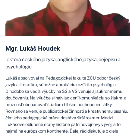
Mgr. Lukáš Houdek
lektora českého jazyka, anglického jazyka, dejepisu a
psychológie
Lukáš absolvoval na Pedagogickej fakulte ZČU odbor český
jazyk a literatúra, súbežne aprobáciu rozšíril o psychológiu.
Dlhodobo sa vedľa výučby na SŠ a VŠ venuje aj súkromnému
doučovaniu. Na výučbe si najviac cení komunikáciu so žiakmi a
možnosť obohacovať štúdium hlbším pochopením látky.
Rovnako sa venuje publicistickej činnosti a kreatívnemu písaniu,
čím jeho pedagogická práca dostáva širší rozmer. Medzi
Lukášove obľúbené etapy histórie patrí povojnový vývoj, a to
najmä na európskom kontinente. Ďalej rád diskutuje o diele