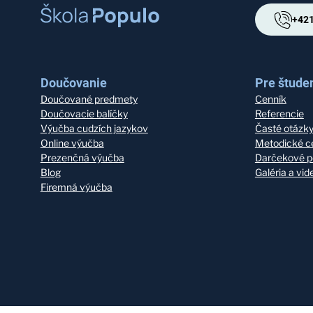
+421
Doučovanie
Pre študen
Doučované predmety
Cenník
Doučovacie balíčky
Referencie
Výučba cudzích jazykov
Časté otázk
Online výučba
Metodické c
Prezenčná výučba
Darčekové p
Blog
Galéria a vi
Firemná výučba