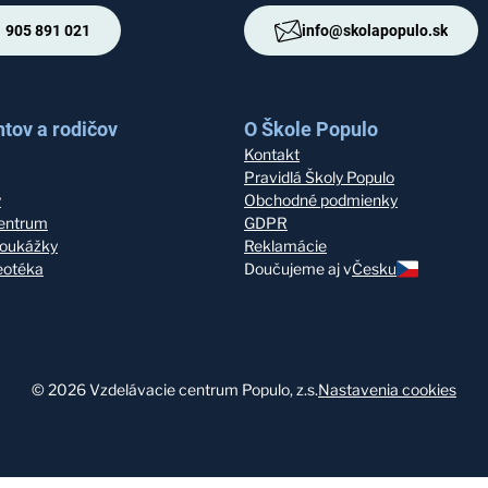
 905 891 021
info@skolapopulo.sk
tov a rodičov
O Škole Populo
Kontakt
Pravidlá Školy Populo
y
Obchodné podmienky
entrum
GDPR
oukážky
Reklamácie
deotéka
Doučujeme aj v
Česku
©
2026
Vzdelávacie centrum Populo, z.s.
Nastavenia cookies