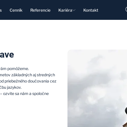
s
Cenník
Referencie
Kariéra
Kontakt
jave
o vám pomôžeme.
metov základných aj stredných
 od priebežného doučovania cez
učbu jazykov.
– ozvite sa nám a spoločne