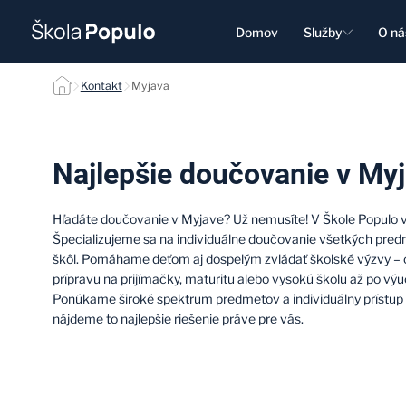
Domov
Služby
O ná
Myjava
Kontakt
Myjava
Najlepšie doučovanie v My
Hľadáte doučovanie v Myjave? Už nemusíte! V Škole Popul
Špecializujeme sa na individuálne doučovanie všetkých pred
škôl. Pomáhame deťom aj dospelým zvládať školské výzvy –
prípravu na prijímačky, maturitu alebo vysokú školu až po vý
Ponúkame široké spektrum predmetov a individuálny prístup 
nájdeme to najlepšie riešenie práve pre vás.