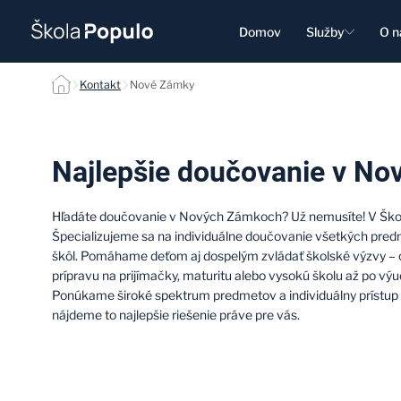
Domov
Služby
O n
Nové Zámky
Kontakt
Nové Zámky
Najlepšie doučovanie v N
Hľadáte doučovanie v Nových Zámkoch? Už nemusíte! V Šk
Špecializujeme sa na individuálne doučovanie všetkých pred
škôl. Pomáhame deťom aj dospelým zvládať školské výzvy –
prípravu na prijímačky, maturitu alebo vysokú školu až po vý
Ponúkame široké spektrum predmetov a individuálny prístup 
nájdeme to najlepšie riešenie práve pre vás.