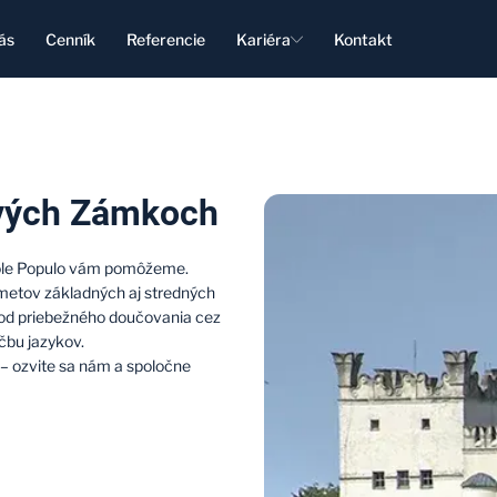
ás
Cenník
Referencie
Kariéra
Kontakt
ových Zámkoch
ole Populo vám pomôžeme.
metov základných aj stredných
 od priebežného doučovania cez
učbu jazykov.
– ozvite sa nám a spoločne