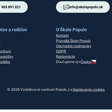
 905 891 021
info@skolapopulo.sk
tov a rodičov
O Škole Populo
Kontakt
Pravidlá Školy Populo
y
Obchodné podmienky
entrum
GDPR
oukážky
Reklamácie
deotéka
Doučujeme aj v
Česku
©
2026
Vzdelávacie centrum Populo, z.s.
Nastavenia cookies