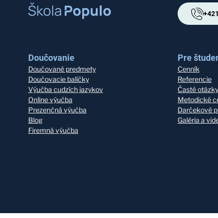
+421
Doučovanie
Pre študen
Doučované predmety
Cenník
Doučovacie balíčky
Referencie
Výučba cudzích jazykov
Časté otázk
Online výučba
Metodické c
Prezenčná výučba
Darčekové p
Blog
Galéria a vi
Firemná výučba