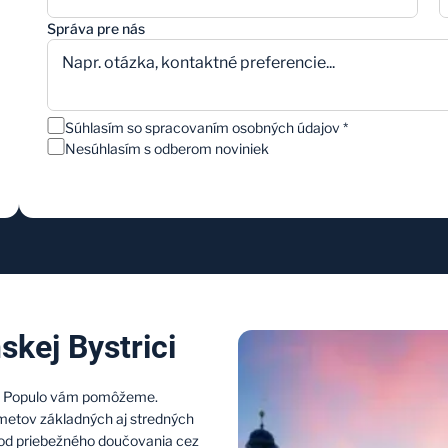
Správa pre nás
Súhlasím so spracovaním osobných údajov
*
Nesúhlasím s odberom noviniek
skej Bystrici
ole Populo vám pomôžeme.
metov základných aj stredných
 od priebežného doučovania cez