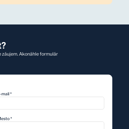
t?
e záujem. Akonáhle formulár
-mail
*
esto
*