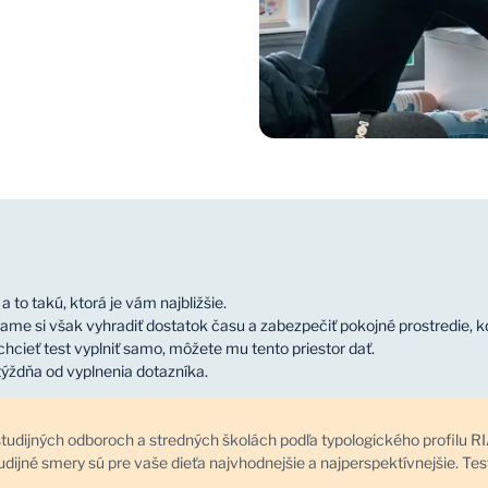
 to takú, ktorá je vám najbližšie.
ame si však vyhradiť dostatok času a zabezpečiť pokojné prostredie, k
hcieť test vyplniť samo, môžete mu tento priestor dať.
ýždňa od vyplnenia dotazníka.
tudijných odboroch a stredných školách podľa typologického profilu R
udijné smery sú pre vaše dieťa najvhodnejšie a najperspektívnejšie. Tes