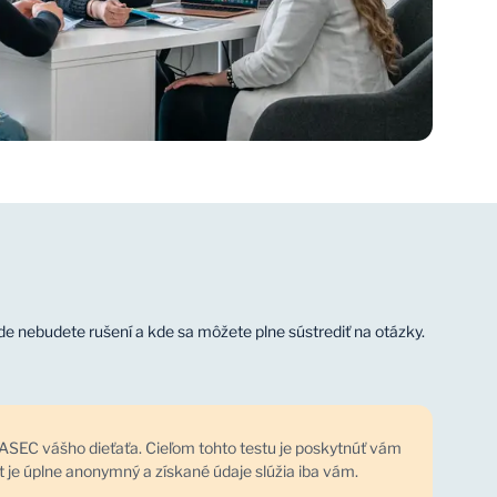
de nebudete rušení a kde sa môžete plne sústrediť na otázky.
IASEC vášho dieťaťa. Cieľom tohto testu je poskytnúť vám
t je úplne anonymný a získané údaje slúžia iba vám.