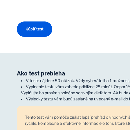
Kúpiť test
Ako test prebieha
V teste nájdete 50 otázok. Vždy vyberáte iba 1 možnosť, a
Vyplnenie testu vám zaberie približne 25 minút. Odporúč
Vyplňujte ho prosím spoločne so svojím dieťaťom. Ak bude c
Výsledky testu vám budú zaslané na uvedený e-mail do t
Tento test vám pomôže získať lepší prehľad o vhodných š
rýchle, komplexné a efektívne informácie o tom, ktoré št