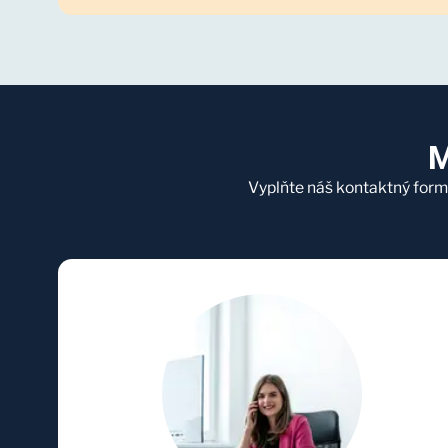
M
Vyplňte náš kontaktný form