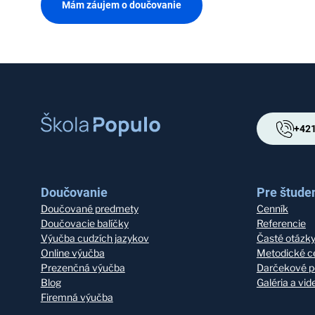
Mám záujem o doučovanie
+421
Doučovanie
Pre študen
Doučované predmety
Cenník
Doučovacie balíčky
Referencie
Výučba cudzích jazykov
Časté otázk
Online výučba
Metodické c
Prezenčná výučba
Darčekové p
Blog
Galéria a vi
Firemná výučba