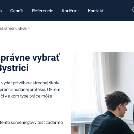
s
Cenník
Referencie
Kariéra
Kontakt
ať strednú školu?
správne vybrať
ystrici
vydať pri výbere strednej školy.
erencií budúcej profesie. Okrem
p či v akom type práce môže
 tento screeningový test zadarmo