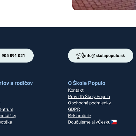
 905 891 021
info@skolapopulo.sk
tov a rodičov
O Škole Populo
Kontakt
Pravidlá Školy Populo
y
Obchodné podmienky
entrum
GDPR
oukážky
Reklamácie
deotéka
Doučujeme aj v
Česku