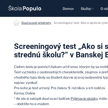
Domov
Služby
O ná
Screeningový test „Ako si správne vybrať strednú školu?“ null
Doučované předmety
Screeningový test: Ako si správne vybr
Screeningový test „Ako si 
strednú školu?“ v Banskej B
Cieľom testu je pomôcť žiakom určiť smer, ktorým by sa mohli 
Test vychádza z osobnostných charakteristík, záujmov a pref
vhodného typu školy sa študent dozvie aj svoj osobnostný ty
najviac vynikať.
Pre koho je test určený: Pre žiakov 9. ročníkov a ich rodičov
Forma: Online
* Ak ste si zakúpili doučovací balíček
Prijímacie skúšky
, máte
– obdržíte ho e-mailom