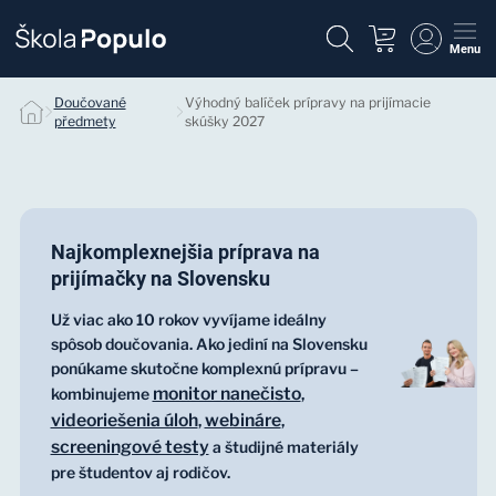
Menu
Výhodný balíček prípravy na prijímacie skúšky 2027
Doučované
Výhodný balíček prípravy na prijímacie
předmety
skúšky 2027
Najkomplexnejšia príprava na
prijímačky na Slovensku
Už viac ako 10 rokov vyvíjame ideálny
spôsob doučovania. Ako jediní na Slovensku
ponúkame skutočne komplexnú prípravu –
monitor nanečisto
kombinujeme
,
videoriešenia úloh
webináre
,
,
screeningové testy
a študijné materiály
pre študentov aj rodičov.