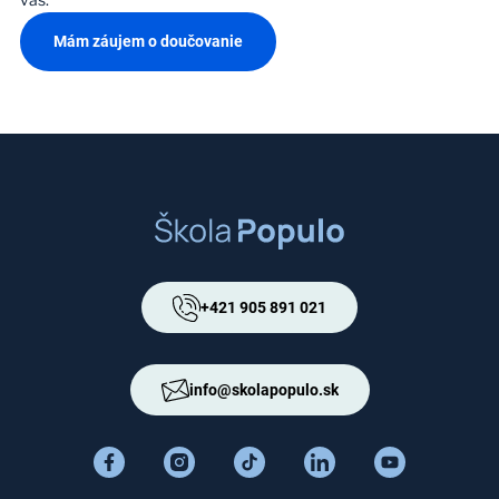
Mám záujem o doučovanie
+421 905 891 021
info@skolapopulo.sk