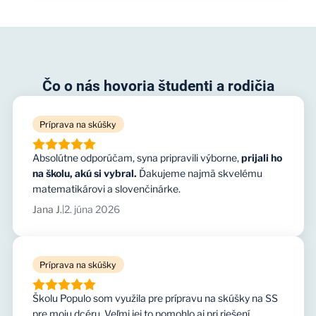
Čo o nás hovoria študenti a rodičia
Príprava na skúšky
Absolútne odporúčam, syna pripravili výborne,
prijali ho
na školu, akú si vybral.
Ďakujeme najmä skvelému
matematikárovi a slovenčinárke.
Jana J.
2. júna 2026
|
Príprava na skúšky
Školu Populo som využila pre prípravu na skúšky na SS
pre moju dcéru. Veľmi jej to pomohlo aj pri riešení