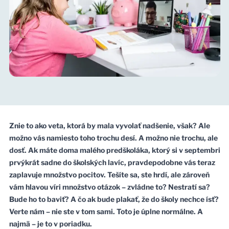
Znie to ako veta, ktorá by mala vyvolať nadšenie, však? Ale
možno vás namiesto toho trochu desí. A možno nie trochu, ale
dosť. Ak máte doma malého predškoláka, ktorý si v septembri
prvýkrát sadne do školských lavíc, pravdepodobne vás teraz
zaplavuje množstvo pocitov. Tešíte sa, ste hrdí, ale zároveň
vám hlavou víri množstvo otázok – zvládne to? Nestratí sa?
Bude ho to baviť? A čo ak bude plakať, že do školy nechce ísť?
Verte nám – nie ste v tom sami. Toto je úplne normálne. A
najmä – je to v poriadku.