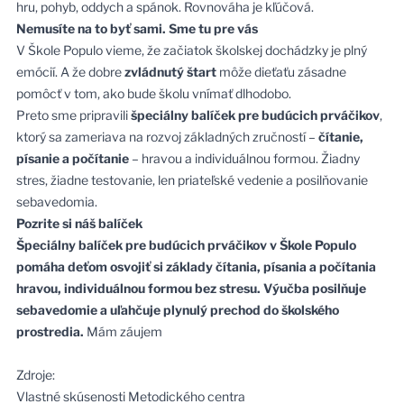
hru, pohyb, oddych a spánok. Rovnováha je kľúčová.
Nemusíte na to byť sami. Sme tu pre vás
V Škole Populo vieme, že začiatok školskej dochádzky je plný
emócií. A že dobre
zvládnutý štart
môže dieťaťu zásadne
pomôcť v tom, ako bude školu vnímať dlhodobo.
Preto sme pripravili
špeciálny balíček pre budúcich prváčikov
,
ktorý sa zameriava na rozvoj základných zručností –
čítanie,
písanie a počítanie
– hravou a individuálnou formou. Žiadny
stres, žiadne testovanie, len priateľské vedenie a posilňovanie
sebavedomia.
Pozrite si náš balíček
Špeciálny balíček pre budúcich prváčikov v Škole Populo
pomáha deťom osvojiť si základy čítania, písania a počítania
hravou, individuálnou formou bez stresu. Výučba posilňuje
sebavedomie a uľahčuje plynulý prechod do školského
prostredia.
Mám záujem
Zdroje:
Vlastné skúsenosti Metodického centra