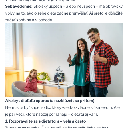
Sebavedomie:
Školský úspech – alebo neúspech – má obrovský
vplyv na to, ako o sebe dieťa začne premýšľať. Aj preto je dôležité
začať správne a v pohode.
Ako byť dieťaťu oporou (a nezblázniť sa pritom)
Nemusíte byť superrodič, ktorý všetko zvládne s úsmevom. Ale
je pár vecí, ktoré naozaj pomáhajú – dieťaťu aj vám.
1. Rozprávajte sa s dieťaťom – veľa a často
Zvedavo sa pýtajte. Čo si myslí, na čo sa teší, čoho sa bojí.