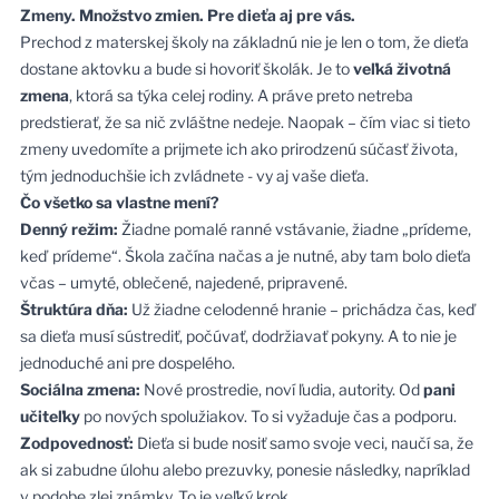
Zmeny. Množstvo zmien. Pre dieťa aj pre vás.
Prechod z materskej školy na základnú nie je len o tom, že dieťa
dostane aktovku a bude si hovoriť školák. Je to
veľká životná
zmena
, ktorá sa týka celej rodiny. A práve preto netreba
predstierať, že sa nič zvláštne nedeje. Naopak – čím viac si tieto
zmeny uvedomíte a prijmete ich ako prirodzenú súčasť života,
tým jednoduchšie ich zvládnete - vy aj vaše dieťa.
Čo všetko sa vlastne mení?
Denný režim:
Žiadne pomalé ranné vstávanie, žiadne „prídeme,
keď prídeme“. Škola začína načas a je nutné, aby tam bolo dieťa
včas – umyté, oblečené, najedené, pripravené.
Štruktúra dňa:
Už žiadne celodenné hranie – prichádza čas, keď
sa dieťa musí sústrediť, počúvať, dodržiavať pokyny. A to nie je
jednoduché ani pre dospelého.
Sociálna zmena:
Nové prostredie, noví ľudia, autority. Od
pani
učiteľky
po nových spolužiakov. To si vyžaduje čas a podporu.
Zodpovednosť:
Dieťa si bude nosiť samo svoje veci, naučí sa, že
ak si zabudne úlohu alebo prezuvky, ponesie následky, napríklad
v podobe zlej známky. To je veľký krok.