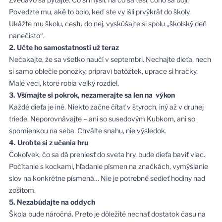
Povedzte mu, aké to bolo, keď ste vy išli prvýkrát do školy.
Ukážte mu školu, cestu do nej, vyskúšajte si spolu „školský deň
nanečisto“.
2. Učte ho samostatnosti už teraz
Nečakajte, že sa všetko naučí v septembri. Nechajte dieťa, nech
si samo oblečie ponožky, pripraví batôžtek, uprace si hračky.
Malé veci, ktoré robia veľký rozdiel.
3. Všímajte si pokrok, nezamerajte sa len na výkon
Každé dieťa je iné. Niekto začne čítať v štyroch, iný až v druhej
triede. Neporovnávajte – ani so susedovým Kubkom, ani so
spomienkou na seba. Chváľte snahu, nie výsledok.
4. Urobte si z učenia hru
Čokoľvek, čo sa dá preniesť do sveta hry, bude dieťa baviť viac.
Počítanie s kockami, hľadanie písmen na značkách, vymýšľanie
slov na konkrétne písmená… Nie je potrebné sedieť hodiny nad
zošitom.
5. Nezabúdajte na oddych
Škola bude náročná. Preto je dôležité nechať dostatok času na