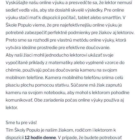
Vyskúšajte našu online výuku a presvedčte sa, že lektor nemusí
sedieť vedľa vás, aby ste dosiahli skvelé výsledky. Pre online
výuku stačí mať k dispozícii počítač, tablet alebo smartfón. V
Škole Populo vieme, že pre najefektívnejšiu online výuku je
potrebné zabezpečiť perfektné podmienky pre žiakov aj lektorov.
Preto sme sa rozhodli pre vlastnú metódu online výuky, ktorá
vytvára ideálne prostredie pre efektívne doučovanie.
Aby naši žiaci mohli jednoducho lektorovi ukázať svoje
vypočítané príklady z matematiky alebo vyplnené vzorce do
chémie, používajú počas doučovania kameru na svojom
mobilnom telefóne. Kamera mobilného telefónu sníma celú
písaciu plochu pomocou stativu. Súčasne má žiak zapnutú
kameru na svojom notebooku, aby mohol s lektorom pohodlne
komunikovať. Obe zariadenia počas online výuky používa aj
lektor.
Sme tu pre vás!
Tím Školy Populo je našim žiakom, rodičom i lektorom k
dispozícii
12 hodín denne
. V prípade, že budete potrebovať