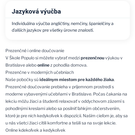
Jazyková výučba
Individuálna výučba angličtiny, nemčiny, španielčiny a
ďalších jazykov pre všetky úrovne znalostí.
Prezenčné i online doučovanie
V Škole Populo si môžete vybrať medzi
prezenčnou
výukou v
Bratislave alebo
online
z pohodlia domova.
Prezenčne v moderných učebniach
Naše pobočky sú
ideálnym miestom pre každého žiaka
.
Prezenčné doučovanie prebieha v príjemnom prostredí s
moderne vybavenými učebňami v Bratislave. Počas čakania na
lekciu môžu žiaci a študenti relaxovať v oddychovom zázemí s
pohodlnými kreslami alebo sa posilniť ľahkým občerstvením,
ktoré je pre nich kedykoľvek k dispozícii. Naším cieľom je, aby sa
u nás všetci žiaci cítili komfortne a tešili sa na svoje lekcie.
Online kdekoľvek a kedykoľvek