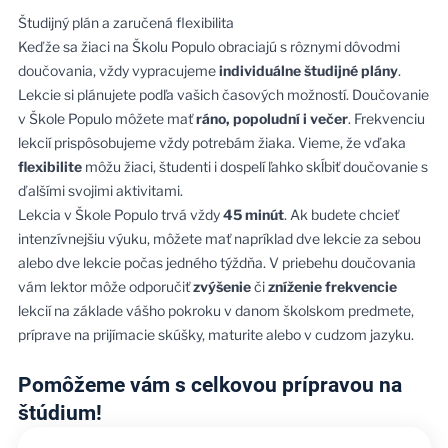
Študijný plán a zaručená flexibilita
Keďže sa žiaci na Školu Populo obraciajú s rôznymi dôvodmi
doučovania, vždy vypracujeme
individuálne študijné plány
.
Lekcie si plánujete podľa vašich časových možností. Doučovanie
v Škole Populo môžete mať
ráno, popoludní i večer
. Frekvenciu
lekcií prispôsobujeme vždy potrebám žiaka. Vieme, že vďaka
flexibilite
môžu žiaci, študenti i dospelí ľahko skĺbiť doučovanie s
ďalšími svojimi aktivitami.
Lekcia v Škole Populo trvá vždy
45 minút
. Ak budete chcieť
intenzívnejšiu výuku, môžete mať napríklad dve lekcie za sebou
alebo dve lekcie počas jedného týždňa. V priebehu doučovania
vám lektor môže odporučiť
zvýšenie
či
zníženie frekvencie
lekcií na základe vášho pokroku v danom školskom predmete,
príprave na prijímacie skúšky, maturite alebo v cudzom jazyku.
Pomôžeme vám s celkovou prípravou na
štúdium!