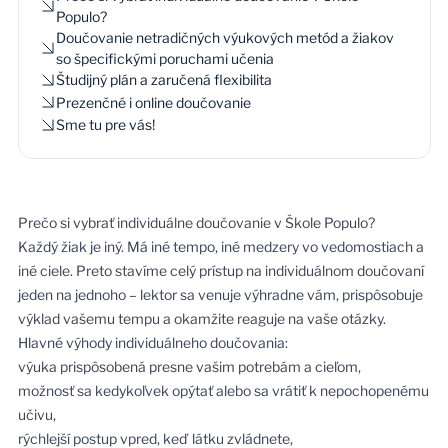
Populo?
Doučovanie netradičných výukových metód a žiakov
so špecifickými poruchami učenia
Študijný plán a zaručená flexibilita
Prezenčné i online doučovanie
Sme tu pre vás!
Prečo si vybrať individuálne doučovanie v Škole Populo?
Každý žiak je iný. Má iné tempo, iné medzery vo vedomostiach a
iné ciele. Preto stavíme celý prístup na individuálnom doučovaní
jeden na jednoho – lektor sa venuje výhradne vám, prispôsobuje
výklad vašemu tempu a okamžite reaguje na vaše otázky.
Hlavné výhody individuálneho doučovania:
výuka prispôsobená presne vašim potrebám a cieľom,
možnosť sa kedykoľvek opýtať alebo sa vrátiť k nepochopenému
učivu,
rýchlejší postup vpred, keď látku zvládnete,