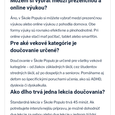
Môžem si vybrať medzi prezenčnou a
online výukou?
Áno, v Škole Populo si môžete vybrať medzi prezenčnou
výukou alebo online výukou z pohodlia domova. Obe
formy výuky sú rovnako efektívne a plnohodnotné. Pri
online výuke stačí mať počítač, tablet alebo smartfón.
Pre aké vekové kategórie je
doučovanie určené?
Doučovanie v Škole Populo je určené pre všetky vekové
kategórie – od žiakov základných škôl, cez študentov
stredných škôl, až po dospelých a seniorov. Pomáhame aj
deťom so špecifickými poruchami učenia, ako sú ADHD,
dyslexia či dyskalkulia.
Ako dlho trvá jedna lekcia doučovania?
Štandardná lekcia v Škole Populo trvá 45 minút. Ak
potrebujete intenzívnejšiu prípravu, je možné dohodnúť
dve lekcie za sebou alebo dve lekcie v jednom týždni.