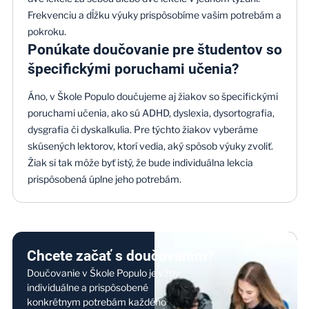
Frekvenciu a dĺžku výuky prispôsobíme vašim potrebám a
pokroku.
Ponúkate doučovanie pre študentov so
špecifickými poruchami učenia?
Áno, v Škole Populo doučujeme aj žiakov so špecifickými
poruchami učenia, ako sú ADHD, dyslexia, dysortografia,
dysgrafia či dyskalkulia. Pre týchto žiakov vyberáme
skúsených lektorov, ktorí vedia, aký spôsob výuky zvoliť.
Žiak si tak môže byť istý, že bude individuálna lekcia
prispôsobená úplne jeho potrebám.
Chcete začať s doučovaním?
Doučovanie v Škole Populo je vždy
individuálne a prispôsobené
konkrétnym potrebám každého