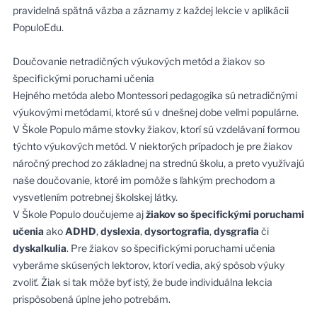
pravidelná spätná väzba a záznamy z každej lekcie v aplikácii
PopuloEdu.
Doučovanie netradičných výukových metód a žiakov so
špecifickými poruchami učenia
Hejného metóda alebo Montessori pedagogika sú netradičnými
výukovými metódami, ktoré sú v dnešnej dobe veľmi populárne.
V Škole Populo máme stovky žiakov, ktorí sú vzdelávaní formou
týchto výukových metód. V niektorých prípadoch je pre žiakov
náročný prechod zo základnej na strednú školu, a preto využívajú
naše doučovanie, ktoré im pomôže s ľahkým prechodom a
vysvetlením potrebnej školskej látky.
V Škole Populo doučujeme aj
žiakov so špecifickými poruchami
učenia
ako
ADHD
,
dyslexia
,
dysortografia
,
dysgrafia
či
dyskalkulia
.
Pre žiakov so špecifickými poruchami učenia
vyberáme skúsených lektorov, ktorí vedia, aký spôsob výuky
zvoliť. Žiak si tak môže byť istý, že bude individuálna lekcia
prispôsobená úplne jeho potrebám.