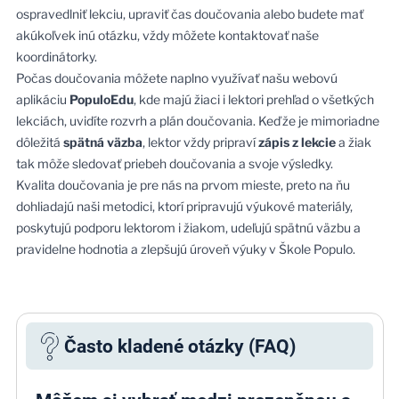
ospravedlniť lekciu, upraviť čas doučovania alebo budete mať
akúkoľvek inú otázku, vždy môžete kontaktovať naše
koordinátorky.
Počas doučovania môžete naplno využívať našu webovú
aplikáciu
PopuloEdu
, kde majú žiaci i lektori prehľad o všetkých
lekciách, uvidíte rozvrh a plán doučovania. Keďže je mimoriadne
dôležitá
spätná väzba
, lektor vždy pripraví
zápis z lekcie
a žiak
tak môže sledovať priebeh doučovania a svoje výsledky.
Kvalita doučovania je pre nás na prvom mieste, preto na ňu
dohliadajú naši metodici, ktorí pripravujú výukové materiály,
poskytujú podporu lektorom i žiakom, udeľujú spätnú väzbu a
pravidelne hodnotia a zlepšujú úroveň výuky v Škole Populo.
Často kladené otázky (FAQ)