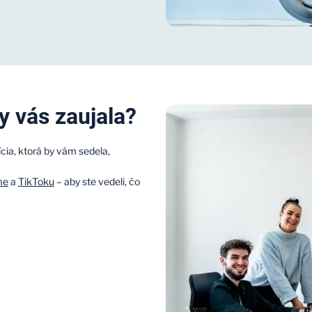
by vás zaujala?
ícia, ktorá by vám sedela,
me
a
TikToku
– aby ste vedeli, čo