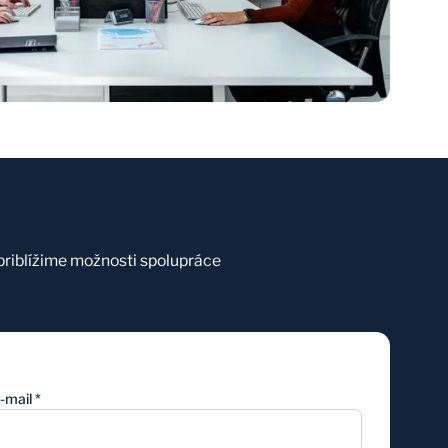
priblížime možnosti spolupráce
-mail
*