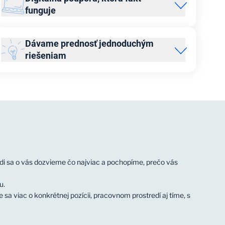
funguje
Naše nástroje ťa nebrzdia, ale pomáhajú. Interné systémy
sú zrozumiteľné, prehľadné a technický tím počúva
Dávame prednosť jednoduchým
návrhy na zlepšenie.
riešeniam
Zabudni na zbytočné papierovanie a formality. U nás
riešime veci priamo, zrozumiteľne a efektívne.
Radi sa o vás dozvieme čo najviac a pochopíme, prečo vás
u.
a viac o konkrétnej pozícii, pracovnom prostredí aj tíme, s