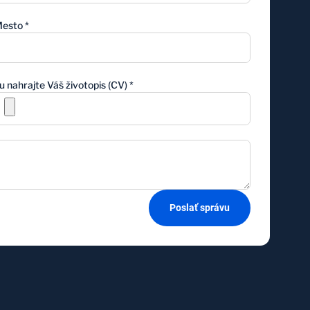
esto
*
u nahrajte Váš životopis (CV)
*
Poslať správu