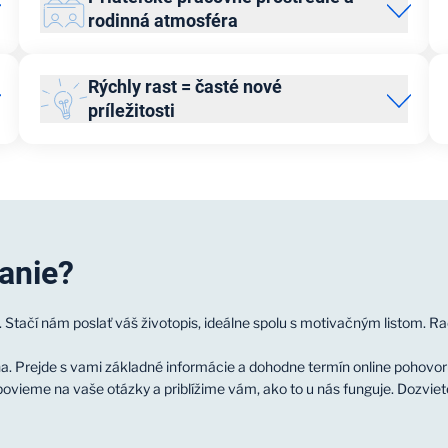
rodinná atmosféra
Sme tím, v ktorom sa ľudia poznajú, podporujú a ťahajú za
jeden povraz. Komunikujeme otvorene, priamo a ľudsky.
Rýchly rast = časté nové
Záleží nám na tom, aby sa u nás každý cítil dobre.
príležitosti
Pôsobíme naprieč celou republikou aj online, no napriek
tomu si zachovávame priateľskú, takmer rodinnú
Škola Populo je dynamicky sa rozvíjajúca firma, ktorá
atmosféru. Poznáme sa, tykáme si a záleží nám na sebe
vytvára priestor pre iniciatívu, zlepšovanie aj nové
navzájom.
príležitosti – a ľudí z vlastných radov radi posúvame ďalej.
anie?
ý. Stačí nám poslať váš životopis, ideálne spolu s motivačným listom. 
na. Prejde s vami základné informácie a dohodne termín online pohovor
ieme na vaše otázky a priblížime vám, ako to u nás funguje. Dozviete s