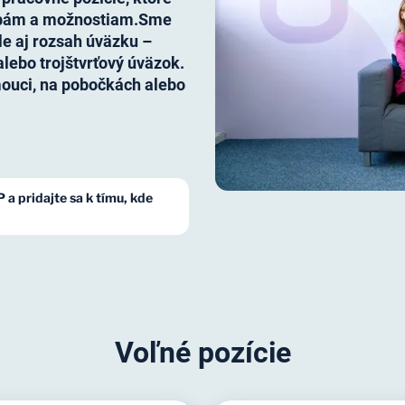
rebám a možnostiam.Sme
le aj rozsah úväzku –
 alebo trojštvrťový úväzok.
mouci, na pobočkách alebo
 a pridajte sa k tímu, kde
Voľné pozície