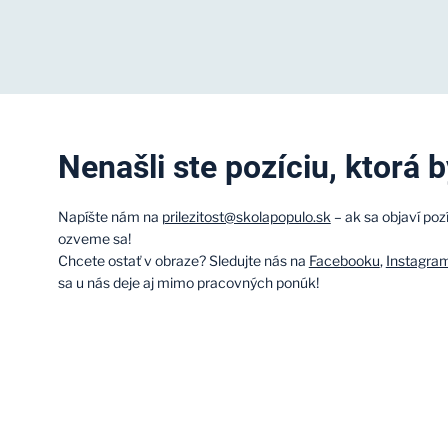
Nenašli ste pozíciu, ktorá 
Napíšte nám na
prilezitost@skolapopulo.sk
– ak sa objaví poz
ozveme sa!
Chcete ostať v obraze? Sledujte nás na
Facebooku
,
Instagra
sa u nás deje aj mimo pracovných ponúk!