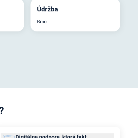
Údržba
Brno
?
Digitálna podpora, ktorá fakt