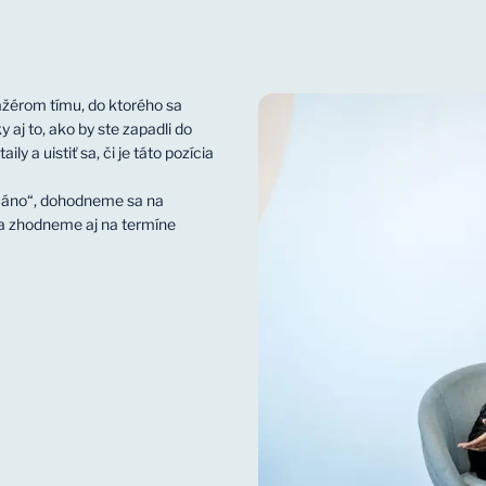
žérom tímu, do ktorého sa
y aj to, ako by ste zapadli do
ly a uistiť sa, či je táto pozícia
 „áno“, dohodneme sa na
a zhodneme aj na termíne