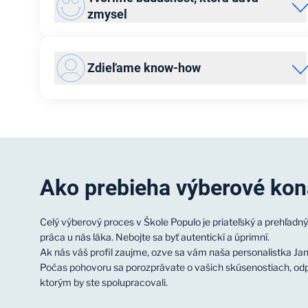
zmysel
U nás nejde len o prácu. Každý deň pomáhame ľuďom
vzdelávať sa a posúvať sa ďalej – či už ide o školákov,
Zdieľame know-how
ktorí potrebujú podporu, alebo dospelých, ktorí sa chcú
naučiť niečo nové. Vaša práca má reálny dopad.
Či už si nováčik alebo skúsený kolega, vždy máš po ruke
niekoho, kto ti ochotne poradí.
Ako prebieha výberové kon
Celý výberový proces v Škole Populo je priateľský a prehľadn
práca u nás láka. Nebojte sa byť autentickí a úprimní.
Ak nás váš profil zaujme, ozve sa vám naša personalistka Ja
Počas pohovoru sa porozprávate o vašich skúsenostiach, odpov
ktorým by ste spolupracovali.