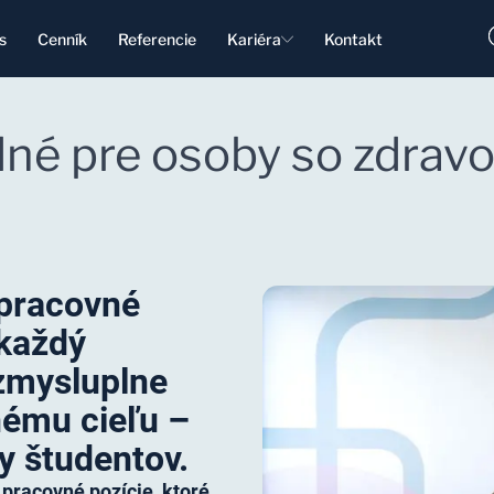
s
Cenník
Referencie
Kariéra
Kontakt
dné pre osoby so zdrav
 pracovné
 každý
 zmysluplne
nému cieľu –
y študentov.
racovné pozície, ktoré