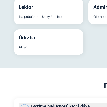
Lektor
Admin
Na pobočkách školy / online
Olomou
Údržba
Plzeň
Tvoríme budúcnosť, ktorá dáva