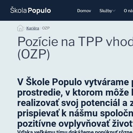
Domov
Služby
O ná
OZP
Kariéra
OZP
Pozície na TPP vho
(OZP)
V Škole Populo vytvárame
prostredie, v ktorom môže
realizovať svoj potenciál a
prispievať k nášmu spoloč
pozitívne ovplyvňovať život
Vďaka veľkému tímu dokážeme ponúknuť rôzne p