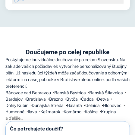
efektívnym a používateľsky prívetivým prístupom k
vzdelávaniu.
Na škole Populo sú naše triedy navrhnuté tak, aby
poskytovali študentom aj lektorom pohodlné a sústredené
prostredie pre efektívne učenie jedna na jednu.
Doučujeme po celej republike
Poskytujeme individuálne doučovanie po celom Slovensku. Na
základe vašich požiadaviek vytvoríme personalizovaný študijný
plán. Už nasledujúci týždeň môže začať doučovanie s odbornými
lektormi na našej pobočke v Bratislave alebo online, podľa vašich
preferencií.
Bánovce nad Bebravou
Banská Bystrica
Banská Štiavnica
Bardejov
Bratislava
Brezno
Bytča
Čadca
Detva
Dolný Kubín
Dunajská Streda
Galanta
Gelnica
Hlohovec
Humenné
Ilava
Kežmarok
Komárno
Košice
Krupina
a ďalšie
...