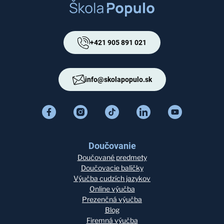
+421 905 891 021
info@skolapopulo.sk
Doučovanie
Doučované predmety
Doučovacie balíčky
Výučba cudzích jazykov
Online výučba
Prezenčná výučba
Blog
Firemná výučba