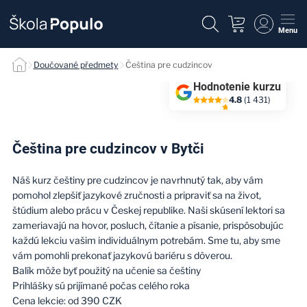
Menu
Čeština pre cudzincov null
Doučované předmety
Čeština pre cudzincov
Hodnotenie kurzu
4.8
(1 431)
Čeština pre cudzincov v Bytči
Náš kurz češtiny pre cudzincov je navrhnutý tak, aby vám
pomohol zlepšiť jazykové zručnosti a pripraviť sa na život,
štúdium alebo prácu v Českej republike. Naši skúsení lektori sa
zameriavajú na hovor, posluch, čítanie a písanie, prispôsobujúc
každú lekciu vašim individuálnym potrebám. Sme tu, aby sme
vám pomohli prekonať jazykovú bariéru s dôverou.
Balík môže byť použitý na učenie sa češtiny
Prihlášky sú prijímané počas celého roka
Cena lekcie: od 390 CZK