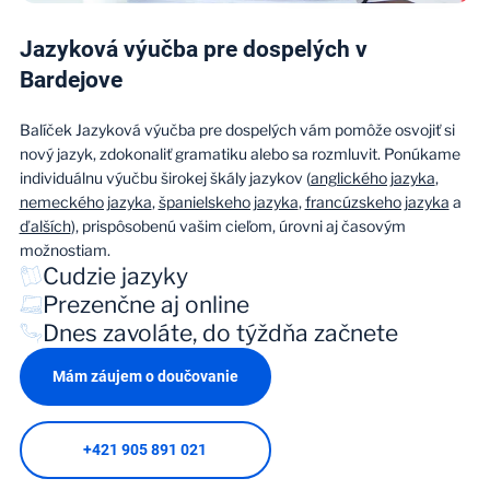
Jazyková výučba pre dospelých v
Bardejove
Balíček Jazyková výučba pre dospelých vám pomôže osvojiť si
nový jazyk, zdokonaliť gramatiku alebo sa rozmluvit. Ponúkame
individuálnu výučbu širokej škály jazykov (
anglického jazyka
,
nemeckého jazyka
,
španielskeho jazyka
,
francúzskeho jazyka
a
ďalších
), prispôsobenú vašim cieľom, úrovni aj časovým
možnostiam.
Cudzie jazyky
Prezenčne aj online
Dnes zavoláte, do týždňa začnete
Mám záujem o doučovanie
+421 905 891 021