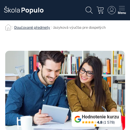
Menu
Jazyková výučba pre dospelých null
Doučované předmety
Jazyková výučba pre dospelých
Hodnotenie kurzu
4.8
(1 578)