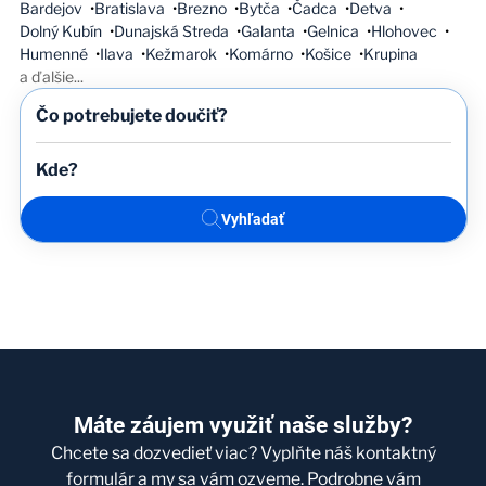
Bardejov
Bratislava
Brezno
Bytča
Čadca
Detva
Dolný Kubín
Dunajská Streda
Galanta
Gelnica
Hlohovec
Humenné
Ilava
Kežmarok
Komárno
Košice
Krupina
a ďalšie
...
Vyhľadať
Máte záujem využiť naše služby?
Chcete sa dozvedieť viac? Vyplňte náš kontaktný
formulár a my sa vám ozveme. Podrobne vám