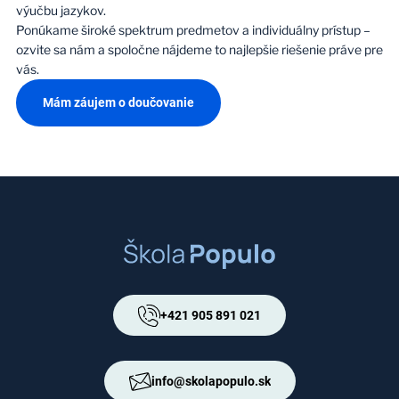
výučbu jazykov.
Ponúkame široké spektrum predmetov a individuálny prístup –
ozvite sa nám a spoločne nájdeme to najlepšie riešenie práve pre
vás.
Mám záujem o doučovanie
+421 905 891 021
info@skolapopulo.sk