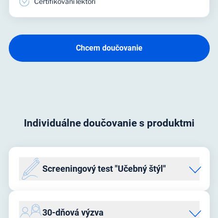
Certifikovaní lektori
Chcem doučovanie
Individuálne doučovanie s produktmi
Screeningový test "Učebný štýl"
„Aký učebný štýl je vhodný pre vaše dieťa“
Test vám i lektorovi pomôže lepšie porozumieť tomu, aký
30-dňová výzva
učebný štýl je pre vaše dieťa najefektívnejší. Zároveň