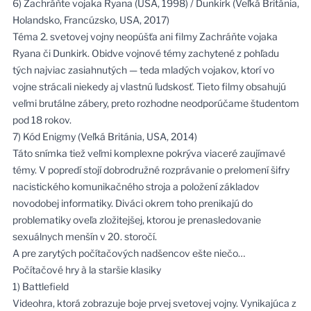
6) Zachráňte vojaka Ryana (USA, 1998) / Dunkirk (Veľká Británia,
Holandsko, Francúzsko, USA, 2017)
Téma 2. svetovej vojny neopúšťa ani filmy Zachráňte vojaka
Ryana či Dunkirk. Obidve vojnové témy zachytené z pohľadu
tých najviac zasiahnutých — teda mladých vojakov, ktorí vo
vojne strácali niekedy aj vlastnú ľudskosť. Tieto filmy obsahujú
veľmi brutálne zábery, preto rozhodne neodporúčame študentom
pod 18 rokov.
7) Kód Enigmy (Veľká Británia, USA, 2014)
Táto snímka tiež veľmi komplexne pokrýva viaceré zaujímavé
témy. V popredí stojí dobrodružné rozprávanie o prelomení šifry
nacistického komunikačného stroja a položení základov
novodobej informatiky. Diváci okrem toho prenikajú do
problematiky oveľa zložitejšej, ktorou je prenasledovanie
sexuálnych menšín v 20. storočí.
A pre zarytých počítačových nadšencov ešte niečo…
Počítačové hry à la staršie klasiky
1) Battlefield
Videohra, ktorá zobrazuje boje prvej svetovej vojny. Vynikajúca z