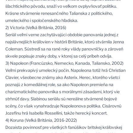
šľachtického pôvodu, snaží vo veľkom ovplyvňovať politiku.
Krásne stvárnenie renesančného Talianska z politického,
umeleckého i spoločenského hľadiska.
2) Victoria (Veľká Británia, 2016)
Seriál veľmi verne zachytávajúci obdobie panovania jednej z
najslávnejších kráľovien v histórii Británie, ktorú stvárnila Jenna
Coleman. Sústredí sa na rané roky vlády panovníčky a zároveň
skvele popisuje znaky doby, v ktorej sa celý príbeh odvíja.
3) Napoleon (Francúzsko, Nemecko, Kanada, Taliansko, 2002)
Veľmi prekvapivý umelecký počin. Napoleona totiž hrá Christian
Clavier, všeobecne známy ako Asterix. Herec, ktorého všetci
poznajú z komediálnej role, sa ako Napoleon premieňa na
charizmatického panovníka s morálnymi zásadami, ktorý vie
strhnúť davy. Slabinou seriálu sú nereálne stvárnené bojové
scény, čo však vynahradzuje Napoleonova politika. Cisárovnú
Jozefínu hrá Isabella Rossellini, takže herecký koncert.
4) Koruna (Veľká Británia, 2016-2022)
Dozaista povinnosť pre všetkých fanúšikov britskej kráľovskej