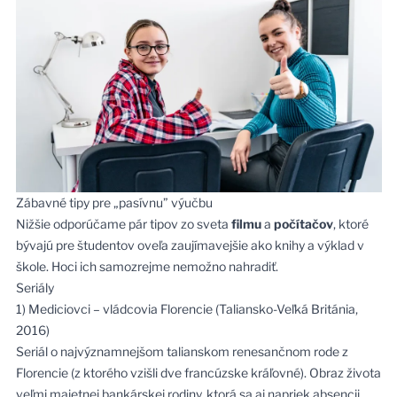
Zábavné tipy pre „pasívnu” výučbu
Nižšie odporúčame pár tipov zo sveta
filmu
a
počítačov
, ktoré
bývajú pre študentov oveľa zaujímavejšie ako knihy a výklad v
škole. Hoci ich samozrejme nemožno nahradiť.
Seriály
1) Mediciovci – vládcovia Florencie (Taliansko-Veľká Británia,
2016)
Seriál o najvýznamnejšom talianskom renesančnom rode z
Florencie (z ktorého vzišli dve francúzske kráľovné). Obraz života
veľmi majetnej bankárskej rodiny, ktorá sa aj napriek absencii