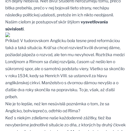
ich dejiny nebavia. Niet divu! Študenti nerozumejú tomu, prečo
bitka prebehla, prečo v nej bojovali tieto strany, nechápu
následky politickej udalosti, pretože im ich nikto neobjasnil.
Našim cieľom je postupovať skôr štýlom
vysvetľovania
súvislostí
.
Príklad: V tudorovskom Anglicku bola tesne pred reformáciou
taká a taká situácia. Kráľ sa chcel rozviesť kvôli dvornej dáme,
požiadal pápeža o rozvod, ale ten mu nevyhovel. Roztržka medzi
Londýnom a Rímom sa ďalej rozvíjala, časom už nešlo len o
súkromný spor, ale o samotnú podstatu viery. Všetko sa skončilo
v roku 1534, kedy sa Henrich VIII. sa ustanovil za hlavu
anglikánskej cirkvi. Manželstvo s dvornou dámou nevyšlo a o
ďalšie dva roky skončila na popravisku. To je, však, až ďalší
príbeh.
Nie je to lepšie, než len nesúvislá poznámka o tom, že sa
Anglicko, bohvieprečo, odtrhlo od Ríma?
Keď s niekým zdieľame naše každodenné zážitky, tiež iba
nevyberáme jednotlivé situácie zo dňa, z ktorých by druhý človek