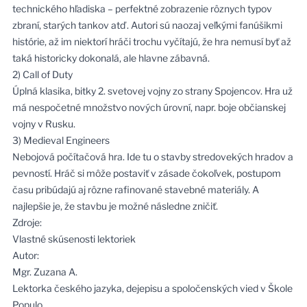
technického hľadiska – perfektné zobrazenie rôznych typov
zbraní, starých tankov atď. Autori sú naozaj veľkými fanúšikmi
histórie, až im niektorí hráči trochu vyčítajú, že hra nemusí byť až
taká historicky dokonalá, ale hlavne zábavná.
2) Call of Duty
Úplná klasika, bitky 2. svetovej vojny zo strany Spojencov. Hra už
má nespočetné množstvo nových úrovní, napr. boje občianskej
vojny v Rusku.
3) Medieval Engineers
Nebojová počítačová hra. Ide tu o stavby stredovekých hradov a
pevností. Hráč si môže postaviť v zásade čokoľvek, postupom
času pribúdajú aj rôzne rafinované stavebné materiály. A
najlepšie je, že stavbu je možné následne zničiť.
Zdroje:
Vlastné skúsenosti lektoriek
Autor:
Mgr. Zuzana A.
Lektorka českého jazyka, dejepisu a spoločenských vied v Škole
Populo