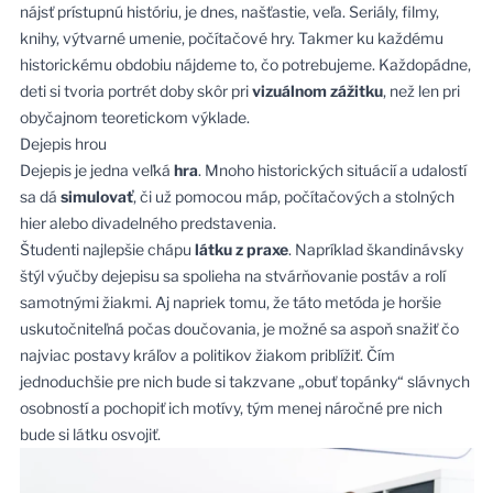
nájsť prístupnú históriu, je dnes, našťastie, veľa. Seriály, filmy,
knihy, výtvarné umenie, počítačové hry. Takmer ku každému
historickému obdobiu nájdeme to, čo potrebujeme. Každopádne,
deti si tvoria portrét doby skôr pri
vizuálnom zážitku
, než len pri
obyčajnom teoretickom výklade.
Dejepis hrou
Dejepis je jedna veľká
hra
. Mnoho historických situácií a udalostí
sa dá
simulovať
, či už pomocou máp, počítačových a stolných
hier alebo divadelného predstavenia.
Študenti najlepšie chápu
látku z praxe
. Napríklad škandinávsky
štýl výučby dejepisu sa spolieha na stvárňovanie postáv a rolí
samotnými žiakmi. Aj napriek tomu, že táto metóda je horšie
uskutočniteľná počas doučovania, je možné sa aspoň snažiť čo
najviac postavy kráľov a politikov žiakom priblížiť. Čím
jednoduchšie pre nich bude si takzvane „obuť topánky“ slávnych
osobností a pochopiť ich motívy, tým menej náročné pre nich
bude si látku osvojiť.