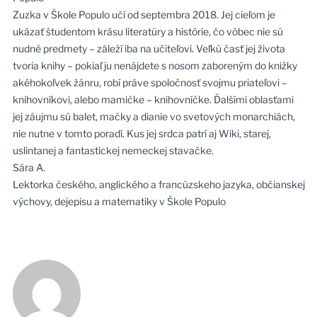
Zuzka v Škole Populo učí od septembra 2018. Jej cieľom je
ukázať študentom krásu literatúry a histórie, čo vôbec nie sú
nudné predmety – záleží iba na učiteľovi. Veľkú časť jej života
tvoria knihy – pokiaľ ju nenájdete s nosom zaboreným do knižky
akéhokoľvek žánru, robí práve spoločnosť svojmu priateľovi –
knihovníkovi, alebo mamičke – knihovníčke. Ďalšími oblasťami
jej záujmu sú balet, mačky a dianie vo svetových monarchiách,
nie nutne v tomto poradí. Kus jej srdca patrí aj Wiki, starej,
uslintanej a fantastickej nemeckej stavačke.
Sára A.
Lektorka českého, anglického a francúzskeho jazyka, občianskej
výchovy, dejepisu a matematiky v Škole Populo