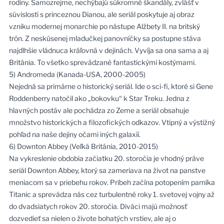
rodiny. Samozrejme, nechýbajú súkromné ​​škandály, zvlášť v
súvislosti s princeznou Dianou, ale seriál poskytuje aj obraz
vzniku modernej monarchie po nástupe Alžbety II. na britský
trón. Z neskúsenej mladučkej panovníčky sa postupne stáva
najdlhšie vládnuca kráľovná v dejinách. Vyvíja sa ona sama a aj
Británia. To všetko sprevádzané fantastickými kostýmami.
5) Andromeda (Kanada-USA, 2000-2005)
Nejedná sa primárne o historický seriál. Ide o sci-fi, ktoré si Gene
Roddenberry natočil ako „bokovku“ k Star Treku. Jedna z
hlavných postáv ale pochádza zo Zeme a seriál obsahuje
množstvo historických a filozofických odkazov. Vtipný a výstižný
pohľad na naše dejiny očami iných galaxií.
6) Downton Abbey (Veľká Británia, 2010-2015)
Na vykreslenie obdobia začiatku 20. storočia je vhodný práve
seriál Downton Abbey, ktorý sa zameriava na život na panstve
meniacom sa v priebehu rokov. Príbeh začína potopením parníka
Titanic a sprevádza nás cez turbulentné roky 1. svetovej vojny až
do dvadsiatych rokov 20. storočia. Diváci majú možnosť
dozvedieť sa nielen o živote bohatých vrstiev, ale aj o