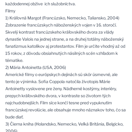
každodennej obžive ich služobníctva.
Filmy
1) Kráľovná Margot (Francúzsko, Nemecko, Taliansko, 2004)
Zobrazenie francúzskych náboženských vojen v 16. storočí.
Skvelý kontrast francúzskeho kráľovského dvora za vlády
dynastie Valois na jednej strane, a na druhej totálny náboženský
fanatizmus katolíkov aj protestantov. Film je určite vhodný až od
15 rokov, z dôvodu obsiahnutých násilných scén vzhľadom k
tématike.
2) Mária Antoinetta (USA, 2006)
Americké filmy o európskych dejinách sú skôr úsmevné, ale
tento je výnimka. Sofia Coppola natočila životopis Márie
Antoinetty vyslovene pre ženy. Nádherné kostýmy, interiéry,
prepych kráľovského dvora, v kontraste so životom tých
najchudobnejších. Film síce končí tesne pred vypuknutím
francúzskej revolúcie, ale obsahuje mnoho náznakov toho, čo sa
bude diať.
3) Čierna kniha (Holandsko, Nemecko, Veľká Británia, Belgicko,
2006)