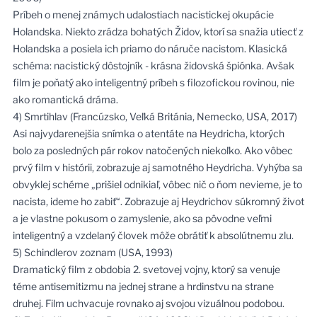
Príbeh o menej známych udalostiach nacistickej okupácie
Holandska. Niekto zrádza bohatých Židov, ktorí sa snažia utiecť z
Holandska a posiela ich priamo do náruče nacistom. Klasická
schéma: nacistický dôstojník - krásna židovská špiónka. Avšak
film je poňatý ako inteligentný príbeh s filozofickou rovinou, nie
ako romantická dráma.
4) Smrtihlav (Francúzsko, Veľká Británia, Nemecko, USA, 2017)
Asi najvydarenejšia snímka o atentáte na Heydricha, ktorých
bolo za posledných pár rokov natočených niekoľko. Ako vôbec
prvý film v histórii, zobrazuje aj samotného Heydricha. Vyhýba sa
obvyklej schéme „prišiel odnikiaľ, vôbec nič o ňom nevieme, je to
nacista, ideme ho zabiť“. Zobrazuje aj Heydrichov súkromný život
a je vlastne pokusom o zamyslenie, ako sa pôvodne veľmi
inteligentný a vzdelaný človek môže obrátiť k absolútnemu zlu.
5) Schindlerov zoznam (USA, 1993)
Dramatický film z obdobia 2. svetovej vojny, ktorý sa venuje
téme antisemitizmu na jednej strane a hrdinstvu na strane
druhej. Film uchvacuje rovnako aj svojou vizuálnou podobou.