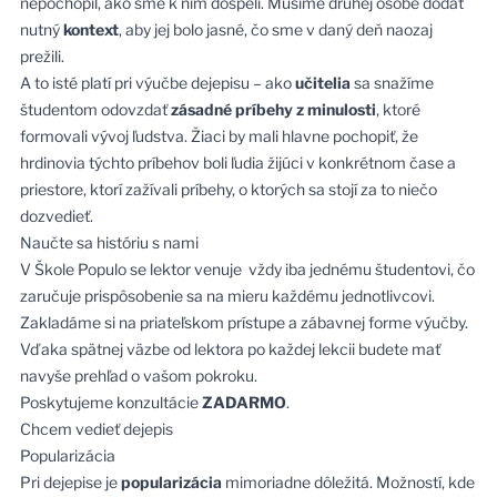
nepochopil, ako sme k nim dospeli. Musíme druhej osobe dodať
nutný
kontext
, aby jej bolo jasné, čo sme v daný deň naozaj
prežili.
A to isté platí pri výučbe dejepisu – ako
učitelia
sa snažíme
študentom odovzdať
zásadné príbehy z minulosti
, ktoré
formovali vývoj ľudstva. Žiaci by mali hlavne pochopiť, že
hrdinovia týchto príbehov boli ľudia žijúci v konkrétnom čase a
priestore, ktorí zažívali príbehy, o ktorých sa stojí za to niečo
dozvedieť.
Naučte sa históriu s nami
V Škole Populo se lektor venuje vždy iba jednému študentovi, čo
zaručuje prispôsobenie sa na mieru každému jednotlivcovi.
Zakladáme si na priateľskom prístupe a zábavnej forme výučby.
Vďaka spätnej väzbe od lektora po každej lekcii budete mať
navyše prehľad o vašom pokroku.
Poskytujeme konzultácie
ZADARMO
.
Chcem vedieť dejepis
Popularizácia
Pri dejepise je
popularizácia
mimoriadne dôležitá. Možností, kde