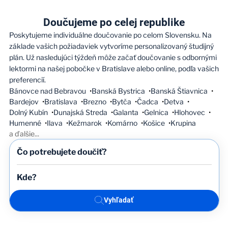
Doučujeme po celej republike
Poskytujeme individuálne doučovanie po celom Slovensku. Na
základe vašich požiadaviek vytvoríme personalizovaný študijný
plán. Už nasledujúci týždeň môže začať doučovanie s odbornými
lektormi na našej pobočke v Bratislave alebo online, podľa vašich
preferencií.
Bánovce nad Bebravou
Banská Bystrica
Banská Štiavnica
Bardejov
Bratislava
Brezno
Bytča
Čadca
Detva
Dolný Kubín
Dunajská Streda
Galanta
Gelnica
Hlohovec
Humenné
Ilava
Kežmarok
Komárno
Košice
Krupina
a ďalšie
...
Vyhľadať