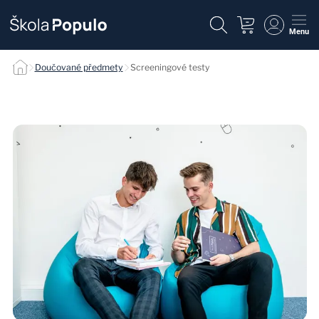
Menu
Screeningové testy null
Doučované předmety
Screeningové testy