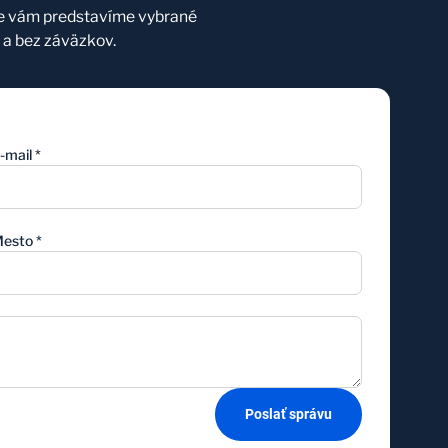
ne vám predstavíme vybrané
a bez záväzkov.
-mail
*
esto
*
Poslať správu