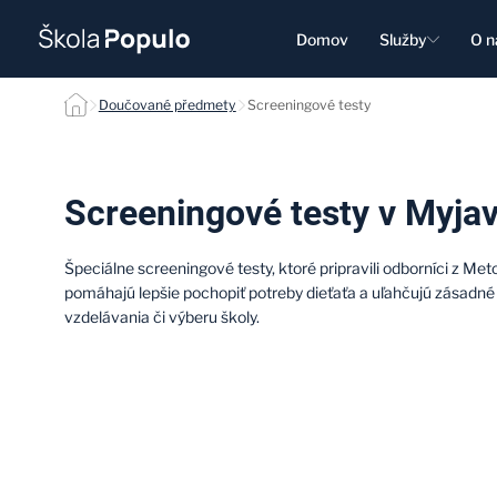
Domov
Služby
O n
Screeningové testy null
Doučované předmety
Screeningové testy
Screeningové testy v Myja
Špeciálne screeningové testy, ktoré pripravili odborníci z Me
pomáhajú lepšie pochopiť potreby dieťaťa a uľahčujú zásadné
vzdelávania či výberu školy.