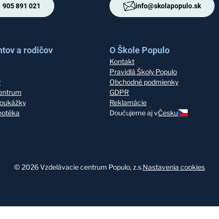
 905 891 021
info@skolapopulo.sk
tov a rodičov
O Škole Populo
Kontakt
Pravidlá Školy Populo
y
Obchodné podmienky
entrum
GDPR
oukážky
Reklamácie
deotéka
Doučujeme aj v
Česku
©
2026
Vzdelávacie centrum Populo, z.s.
Nastavenia cookies