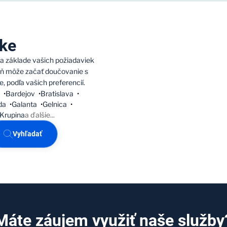
ike
a základe vašich požiadaviek
deň môže začať doučovanie s
, podľa vašich preferencií.
Bardejov
Bratislava
da
Galanta
Gelnica
Krupina
a ďalšie
...
Vyhľadať
Máte záujem využiť naše služby