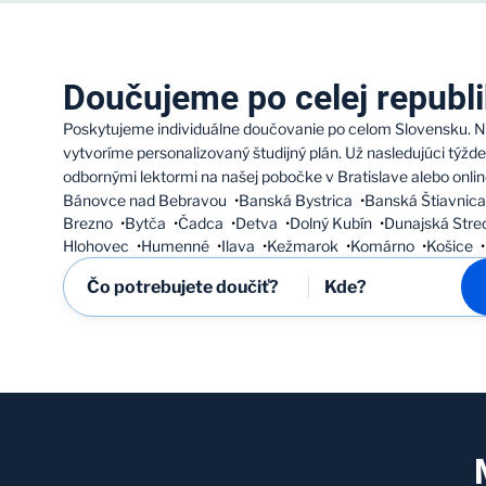
Doučujeme po celej republ
Poskytujeme individuálne doučovanie po celom Slovensku. N
vytvoríme personalizovaný študijný plán. Už nasledujúci týž
odbornými lektormi na našej pobočke v Bratislave alebo online
Bánovce nad Bebravou
Banská Bystrica
Banská Štiavnica
Brezno
Bytča
Čadca
Detva
Dolný Kubín
Dunajská Stre
Hlohovec
Humenné
Ilava
Kežmarok
Komárno
Košice