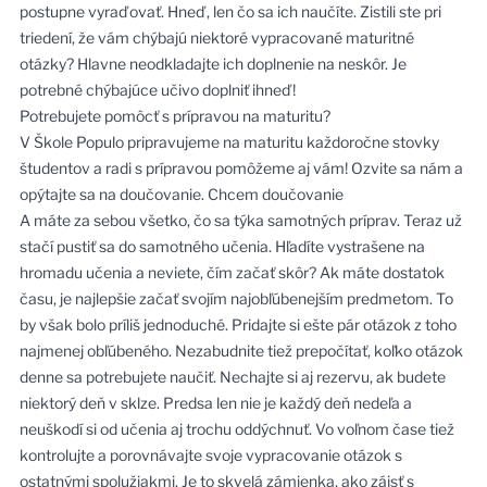
postupne vyraďovať. Hneď, len čo sa ich naučíte. Zistili ste pri
triedení, že vám chýbajú niektoré vypracované maturitné
otázky? Hlavne neodkladajte ich doplnenie na neskôr. Je
potrebné chýbajúce učivo doplniť ihneď!
Potrebujete pomôcť s prípravou na maturitu?
V Škole Populo pripravujeme na maturitu každoročne stovky
študentov a radi s prípravou pomôžeme aj vám! Ozvite sa nám a
opýtajte sa na doučovanie.
Chcem doučovanie
A máte za sebou všetko, čo sa týka samotných príprav. Teraz už
stačí pustiť sa do samotného učenia. Hľadíte vystrašene na
hromadu učenia a neviete, čím začať skôr? Ak máte dostatok
času, je najlepšie začať svojím najobľúbenejším predmetom. To
by však bolo príliš jednoduché. Pridajte si ešte pár otázok z toho
najmenej obľúbeného. Nezabudnite tiež prepočítať, koľko otázok
denne sa potrebujete naučiť. Nechajte si aj rezervu, ak budete
niektorý deň v sklze. Predsa len nie je každý deň nedeľa a
neuškodí si od učenia aj trochu oddýchnuť. Vo voľnom čase tiež
kontrolujte a porovnávajte svoje vypracovanie otázok s
ostatnými spolužiakmi. Je to skvelá zámienka, ako zájsť s