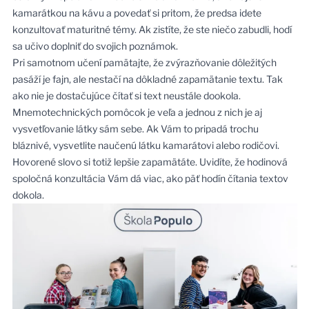
kamarátkou na kávu a povedať si pritom, že predsa idete
konzultovať maturitné témy. Ak zistíte, že ste niečo zabudli, hodí
sa učivo doplniť do svojich poznámok.
Pri samotnom učení pamätajte, že zvýrazňovanie dôležitých
pasáží je fajn, ale nestačí na dôkladné zapamätanie textu. Tak
ako nie je dostačujúce čítať si text neustále dookola.
Mnemotechnických pomôcok je veľa a jednou z nich je aj
vysvetľovanie látky sám sebe. Ak Vám to pripadá trochu
bláznivé, vysvetlite naučenú látku kamarátovi alebo rodičovi.
Hovorené slovo si totiž lepšie zapamätáte. Uvidíte, že hodinová
spoločná konzultácia Vám dá viac, ako päť hodín čítania textov
dokola.