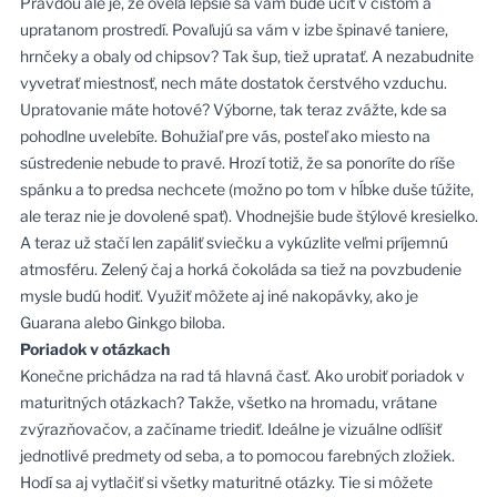
Pravdou ale je, že oveľa lepšie sa vám bude učiť v čistom a
upratanom prostredí. Povaľujú sa vám v izbe špinavé taniere,
hrnčeky a obaly od chipsov? Tak šup, tiež upratať. A nezabudnite
vyvetrať miestnosť, nech máte dostatok čerstvého vzduchu.
Upratovanie máte hotové? Výborne, tak teraz zvážte, kde sa
pohodlne uvelebíte. Bohužiaľ pre vás, posteľ ako miesto na
sústredenie nebude to pravé. Hrozí totiž, že sa ponoríte do ríše
spánku a to predsa nechcete (možno po tom v hĺbke duše túžite,
ale teraz nie je dovolené spať). Vhodnejšie bude štýlové kresielko.
A teraz už stačí len zapáliť sviečku a vykúzlite veľmi príjemnú
atmosféru. Zelený čaj a horká čokoláda sa tiež na povzbudenie
mysle budú hodiť. Využiť môžete aj iné nakopávky, ako je
Guarana alebo Ginkgo biloba.
Poriadok v otázkach
Konečne prichádza na rad tá hlavná časť. Ako urobiť poriadok v
maturitných otázkach? Takže, všetko na hromadu, vrátane
zvýrazňovačov, a začíname triediť. Ideálne je vizuálne odlíšiť
jednotlivé predmety od seba, a to pomocou farebných zložiek.
Hodí sa aj vytlačiť si všetky maturitné otázky. Tie si môžete