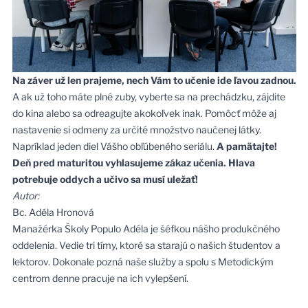
Na záver už len prajeme, nech Vám to učenie ide ľavou zadnou.
A ak už toho máte plné zuby, vyberte sa na prechádzku, zájdite
do kina alebo sa odreagujte akokoľvek inak. Pomôcť môže aj
nastavenie si odmeny za určité množstvo naučenej látky.
Napríklad jeden diel Vášho obľúbeného seriálu.
A pamätajte!
Deň pred maturitou vyhlasujeme zákaz učenia. Hlava
potrebuje oddych a učivo sa musí uležať!
Autor:
Bc. Adéla Hronová
Manažérka Školy Populo Adéla je šéfkou nášho produkčného
oddelenia. Vedie tri tímy, ktoré sa starajú o našich študentov a
lektorov. Dokonale pozná naše služby a spolu s
Metodickým
centrom
denne pracuje na ich vylepšení.