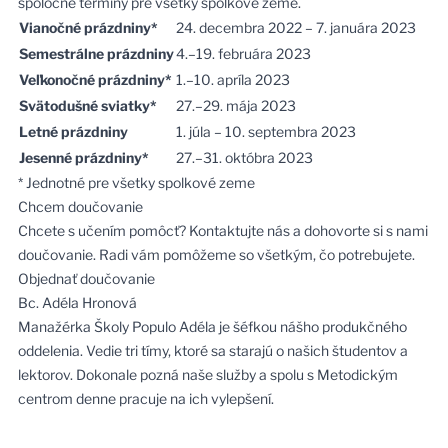
spoločné termíny pre všetky spolkové zeme.
Vianočné prázdniny*
24. decembra 2022 – 7. januára 2023
Semestrálne prázdniny
4.–19. februára 2023
Veľkonočné prázdniny*
1.–10. apríla 2023
Svätodušné sviatky*
27.–29. mája 2023
Letné prázdniny
1. júla – 10. septembra 2023
Jesenné prázdniny*
27.–31. októbra 2023
* Jednotné pre všetky spolkové zeme
Chcem doučovanie
Chcete s učením pomôcť?
Kontaktujte nás
a dohovorte si s nami
doučovanie. Radi vám pomôžeme so všetkým, čo potrebujete.
Objednať doučovanie
Bc. Adéla Hronová
Manažérka Školy Populo Adéla je šéfkou nášho produkčného
oddelenia. Vedie tri tímy, ktoré sa starajú o našich študentov a
lektorov. Dokonale pozná naše služby a spolu s
Metodickým
centrom
denne pracuje na ich vylepšení.