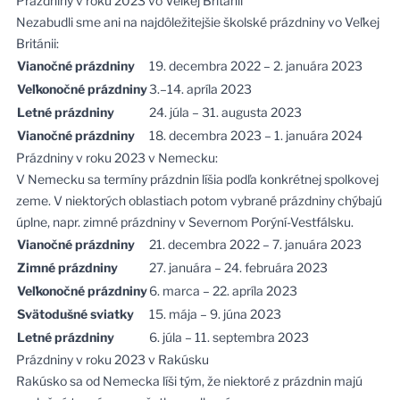
Prázdniny v roku 2023 vo Veľkej Británii
Nezabudli sme ani na najdôležitejšie školské prázdniny vo Veľkej
Británii:
Vianočné prázdniny
19. decembra 2022 – 2. januára 2023
Veľkonočné prázdniny
3.–14. apríla 2023
Letné prázdniny
24. júla – 31. augusta 2023
Vianočné prázdniny
18. decembra 2023 – 1. januára 2024
Prázdniny v roku 2023 v Nemecku:
V Nemecku sa termíny prázdnin líšia podľa konkrétnej spolkovej
zeme. V niektorých oblastiach potom vybrané prázdniny chýbajú
úplne, napr. zimné prázdniny v Severnom Porýní-Vestfálsku.
Vianočné prázdniny
21. decembra 2022 – 7. januára 2023
Zimné prázdniny
27. januára – 24. februára 2023
Veľkonočné prázdniny
6. marca – 22. apríla 2023
Svätodušné sviatky
15. mája – 9. júna 2023
Letné prázdniny
6. júla – 11. septembra 2023
Prázdniny v roku 2023 v Rakúsku
Rakúsko sa od Nemecka líši tým, že niektoré z prázdnin majú