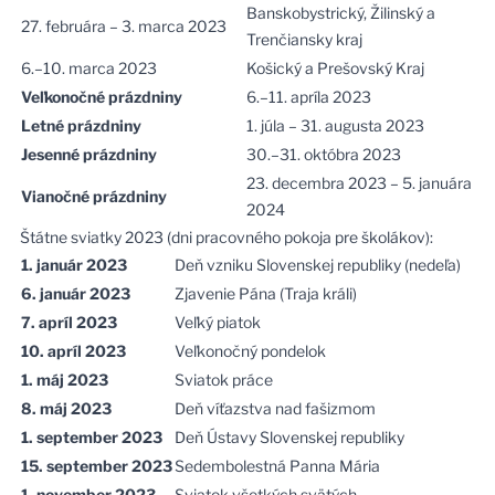
Banskobystrický, Žilinský a
27. februára – 3. marca 2023
Trenčiansky kraj
6.–10. marca 2023
Košický a Prešovský Kraj
Veľkonočné prázdniny
6.–11. apríla 2023
Letné prázdniny
1. júla – 31. augusta 2023
Jesenné prázdniny
30.–31. októbra 2023
23. decembra 2023 – 5. januára
Vianočné prázdniny
2024
Štátne sviatky 2023 (dni pracovného pokoja pre školákov):
1. január 2023
Deň vzniku Slovenskej republiky (nedeľa)
6. január 2023
Zjavenie Pána (Traja králi)
7. apríl 2023
Veľký piatok
10. apríl 2023
Veľkonočný pondelok
1. máj 2023
Sviatok práce
8. máj 2023
Deň víťazstva nad fašizmom
1. september 2023
Deň Ústavy Slovenskej republiky
15. september 2023
Sedembolestná Panna Mária
1. november 2023
Sviatok všetkých svätých