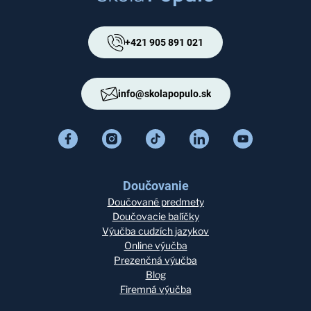
+421 905 891 021
info@skolapopulo.sk
Doučovanie
Doučované predmety
Doučovacie balíčky
Výučba cudzích jazykov
Online výučba
Prezenčná výučba
Blog
Firemná výučba