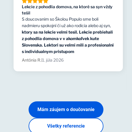
Lekcie z pohodlia domova, na ktoré sa syn vždy
tešil
S doucovanim so Školou Populo sme boli
nadmieru spokojní či už ako rodicia alebo aj syn,
ktory sa na lekcie velmi tesil. Lekcie prebiehali
z pohodlia domova v v akomkoľvek kute
Slovenska. Lektori su velmi mili a profesionalni
s individualnym pristupom
Antónia R.
1. júla 2026
|
Mám záujem o doučovanie
Všetky referencie