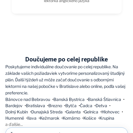
lektorka anglického jazyka
Doučujeme po celej republike
Poskytujeme individuálne doučovanie po celej republike. Na
základe vašich požiadaviek vytvoríme personalizovaný študijný
plán. Ďalší týždeň už môže začať doučovanie s odbornými
lektormi na našej pobočke v Bratislave alebo online, podľa vašej
preferencie.
Bánovce nad Bebravou
Banská Bystrica
Banská Štiavnica
Bardejov
Bratislava
Brezno
Bytča
Čadca
Detva
Dolný Kubín
Dunajská Streda
Galanta
Gelnica
Hlohovec
Humenné
Ilava
Kežmarok
Komárno
Košice
Krupina
a ďalšie
...