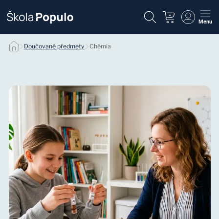
Menu
Individuálne doučovanie chémie null
Doučované předmety
Chémia