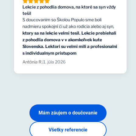
Lekcie z pohodlia domova, na ktoré sa syn vždy
tešil
S doucovanim so Školou Populo sme boli
nadmieru spokojní či už ako rodicia alebo aj syn,
ktory sa na lekcie velmi tesil. Lekcie prebiehali
z pohodlia domova v v akomkoľvek kute
Slovenska. Lektori su velmi mili a profesionalni
s individualnym pristupom
Antónia R.
1. júla 2026
|
Mám záujem o doučovanie
Všetky referencie