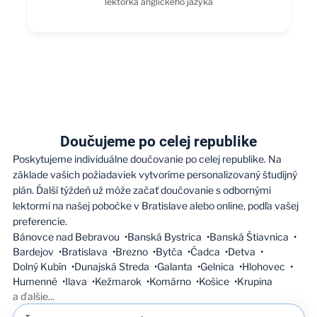
lektorka anglického jazyka
Doučujeme po celej republike
Poskytujeme individuálne doučovanie po celej republike. Na
základe vašich požiadaviek vytvoríme personalizovaný študijný
plán. Ďalší týždeň už môže začať doučovanie s odbornými
lektormi na našej pobočke v Bratislave alebo online, podľa vašej
preferencie.
Bánovce nad Bebravou
Banská Bystrica
Banská Štiavnica
Bardejov
Bratislava
Brezno
Bytča
Čadca
Detva
Dolný Kubín
Dunajská Streda
Galanta
Gelnica
Hlohovec
Humenné
Ilava
Kežmarok
Komárno
Košice
Krupina
a ďalšie
...