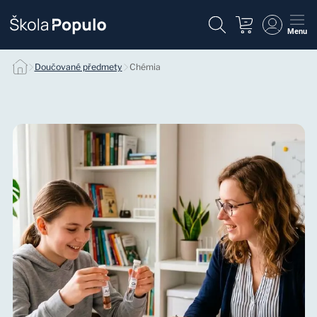
Menu
Individuálne doučovanie chémie null
Doučované předmety
Chémia