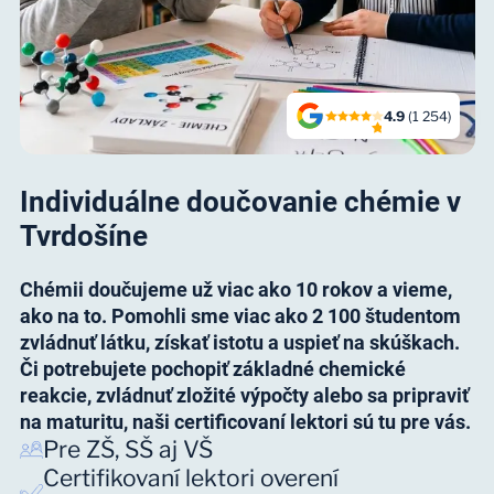
4.9
(1 254)
Individuálne doučovanie chémie v
Tvrdošíne
Chémii doučujeme už viac ako 10 rokov a vieme,
ako na to. Pomohli sme viac ako 2 100 študentom
zvládnuť látku, získať istotu a uspieť na skúškach.
Či potrebujete pochopiť základné chemické
reakcie, zvládnuť zložité výpočty alebo sa pripraviť
na maturitu, naši certificovaní lektori sú tu pre vás.
Pre ZŠ, SŠ aj VŠ
Certifikovaní lektori overení