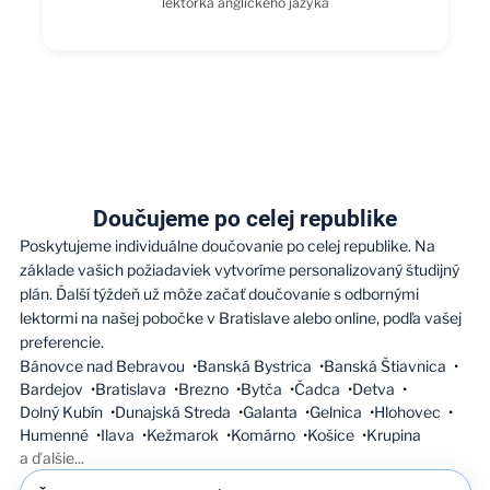
lektorka anglického jazyka
Doučujeme po celej republike
Poskytujeme individuálne doučovanie po celej republike. Na
základe vašich požiadaviek vytvoríme personalizovaný študijný
plán. Ďalší týždeň už môže začať doučovanie s odbornými
lektormi na našej pobočke v Bratislave alebo online, podľa vašej
preferencie.
Bánovce nad Bebravou
Banská Bystrica
Banská Štiavnica
Bardejov
Bratislava
Brezno
Bytča
Čadca
Detva
Dolný Kubín
Dunajská Streda
Galanta
Gelnica
Hlohovec
Humenné
Ilava
Kežmarok
Komárno
Košice
Krupina
a ďalšie
...