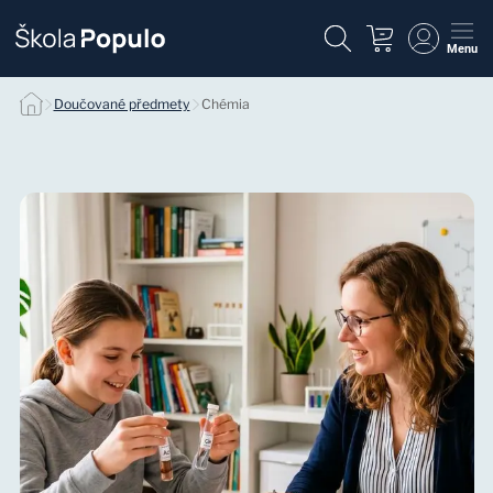
Menu
Individuálne doučovanie chémie null
Doučované předmety
Chémia