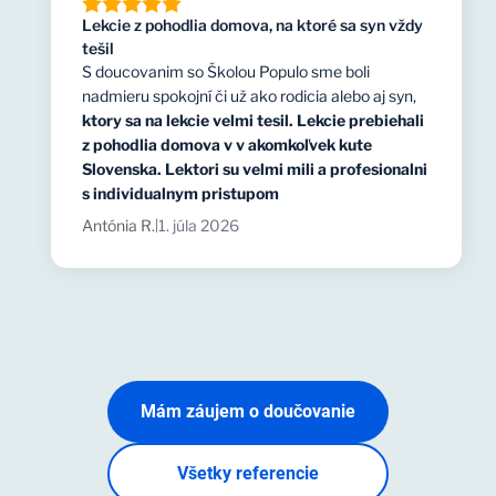
Lekcie z pohodlia domova, na ktoré sa syn vždy
tešil
S doucovanim so Školou Populo sme boli
nadmieru spokojní či už ako rodicia alebo aj syn,
ktory sa na lekcie velmi tesil. Lekcie prebiehali
z pohodlia domova v v akomkoľvek kute
Slovenska. Lektori su velmi mili a profesionalni
s individualnym pristupom
Antónia R.
1. júla 2026
|
Mám záujem o doučovanie
Všetky referencie