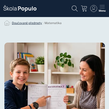
Menu
Individuálne doučovanie matematiky null
Doučované předmety
Matematika