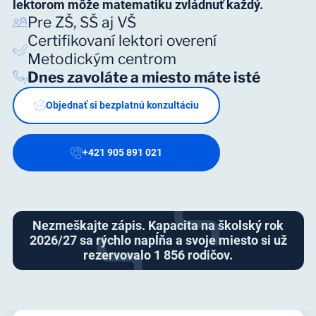
lektorom môže matematiku zvládnuť každý.
Pre ZŠ, SŠ aj VŠ
Certifikovaní lektori overení
Metodickým centrom
Dnes zavoláte a miesto máte isté
Objednať si bezplatnú konzultáciu
+421 905 891 021
Nezmeškajte zápis. Kapacita na školský rok
2026/27 sa rýchlo napĺňa a svoje miesto si už
rezervovalo 1 856 rodičov.