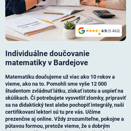
4.9
(5 462)
Individuálne doučovanie
matematiky v Bardejove
Matematiku doučujeme už viac ako 10 rokov a
vieme, ako na to. Pomohli sme vyše 12 000
študentom zvládnuť látku, získať istotu a uspieť na
skúškach. Či potrebujete vysvetliť zlomky, pripraviť
sa na didaktický test alebo pochopiť integrály, naši
certifikovaní lektori sú tu pre vás. Učíme
prezenčne aj online. Vždy zrozumiteľne, pokojne a
pútavou formou, pretože vieme, že s dobrým