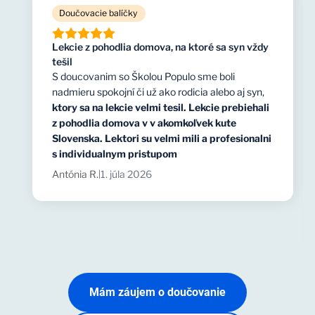
Doučovacie balíčky
Lekcie z pohodlia domova, na ktoré sa syn vždy
tešil
S doucovanim so Školou Populo sme boli
nadmieru spokojní či už ako rodicia alebo aj syn,
ktory sa na lekcie velmi tesil. Lekcie prebiehali
z pohodlia domova v v akomkoľvek kute
Slovenska. Lektori su velmi mili a profesionalni
s individualnym pristupom
Antónia R.
1. júla 2026
|
Mám záujem o doučovanie