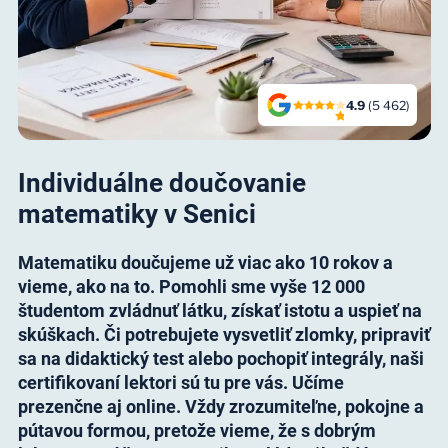
4.9
(5 462)
Individuálne doučovanie
matematiky v Senici
Matematiku doučujeme už viac ako 10 rokov a
vieme, ako na to. Pomohli sme vyše 12 000
študentom zvládnuť látku, získať istotu a uspieť na
skúškach. Či potrebujete vysvetliť zlomky, pripraviť
sa na didaktický test alebo pochopiť integrály, naši
certifikovaní lektori sú tu pre vás. Učíme
prezenčne aj online. Vždy zrozumiteľne, pokojne a
pútavou formou, pretože vieme, že s dobrým