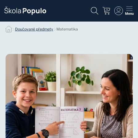
Menu
Individuálne doučovanie matematiky null
Doučované předmety
Matematika