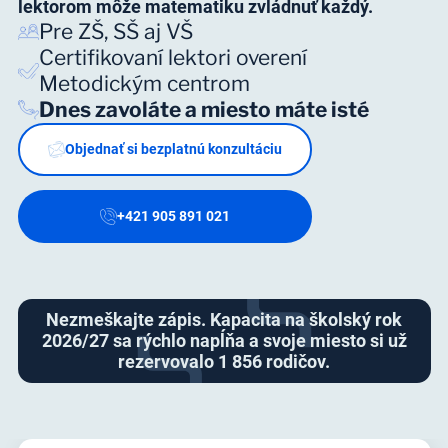
lektorom môže matematiku zvládnuť každý.
Pre ZŠ, SŠ aj VŠ
Certifikovaní lektori overení
Metodickým centrom
Dnes zavoláte a miesto máte isté
Objednať si bezplatnú konzultáciu
+421 905 891 021
Nezmeškajte zápis. Kapacita na školský rok
2026/27 sa rýchlo napĺňa a svoje miesto si už
rezervovalo 1 856 rodičov.