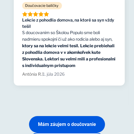
Doučovacie balíčky
Lekcie z pohodlia domova, na ktoré sa syn vždy
tešil
S doucovanim so Školou Populo sme boli
nadmieru spokojní či už ako rodicia alebo aj syn,
ktory sa na lekcie velmi tesil. Lekcie prebiehali
z pohodlia domova v v akomkoľvek kute
Slovenska. Lektori su velmi mili a profesionalni
s individualnym pristupom
Antónia R.
1. júla 2026
|
Mám záujem o doučovanie