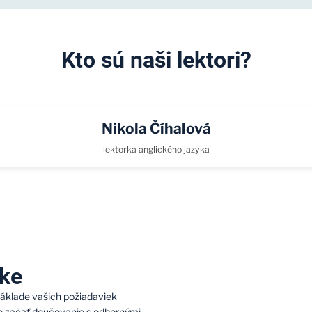
Kto sú naši lektori?
Nikola Číhalová
lektorka anglického jazyka
ike
základe vašich požiadaviek
že začať doučovanie s odbornými