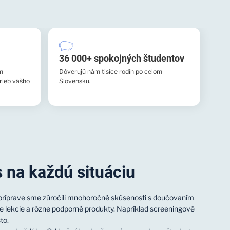
36 000+ spokojných študentov
m
Dôverujú nám tisíce rodín po celom
rieb vášho
Slovensku.
 na každú situáciu
h príprave sme zúročili mnohoročné skúsenosti s doučovaním
e lekcie a rôzne podporné produkty. Napríklad screeningové
to.