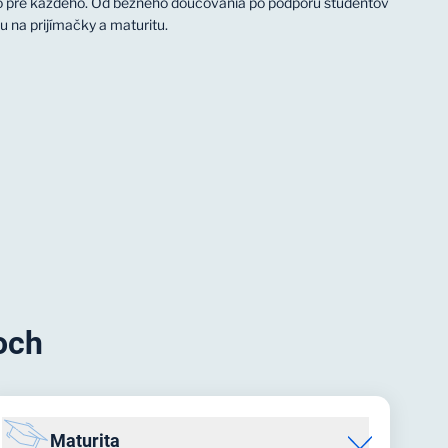
 pre každého. Od bežného doučovania po podporu študentov
u na prijímačky a maturitu.
och
Maturita