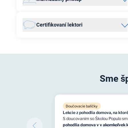
Osobný prístup a perfektné ovládanie látky sú kľúčom k
úspechu. Preto vyučujeme matematiku vždy jeden na
Certifikovaní lektori
jedného. Každý študent má svojho lektora, ktorý mu
venuje maximálnu pozornosť.
Na kvalite
lektorov
si vo Škole Populo zakladáme, a preto
pre nich pravidelne pripravujeme špecializované školenia,
ktoré zodpovedajú špecifickým potrebám našich
študentov.
Sme šp
Doučovacie balíčky
Lekcie z pohodlia domova, na ktoré
S doucovanim so Školou Populo sme b
pohodlia domova v v akomkoľvek ku