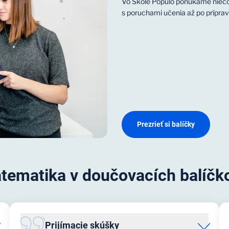
Vo Škole Populo ponúkame niečo
s poruchami učenia až po príprav
Prezrieť si balíčky
tematika v doučovacích balíčk
Prijímacie skúšky