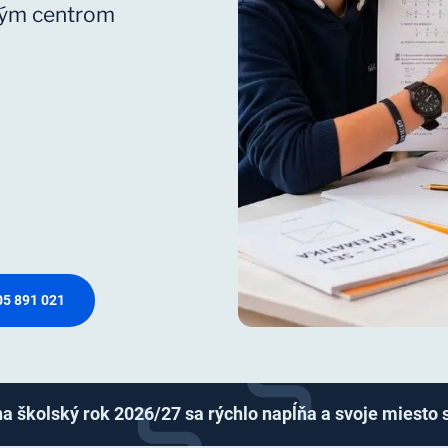
ckým centrom
05 891 021
 školský rok 2026/27 sa rýchlo napĺňa a svoje miesto s