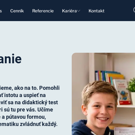
s
Cenník
Referencie
Kariéra
Kontakt
anie
ieme, ako na to. Pomohli
 istotu a uspieť na
viť sa na didaktický test
ri sú tu pre vás. Učíme
e a pútavou formou,
matiku zvládnuť každý.