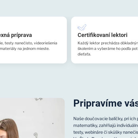
xná príprava
Certifikovaní lektori
, testy nanečisto, videoriešenia
Každý lektor prechádza dôkladný
 materiály na jednom mieste.
školením a vyberáme ho podľa pot
dieťaťa.
Pripravíme vás
Naše doučovacie balíčky, pri ic
matematiky, zahŕňajú individuáln
testy, webináre či skúšky nanečis