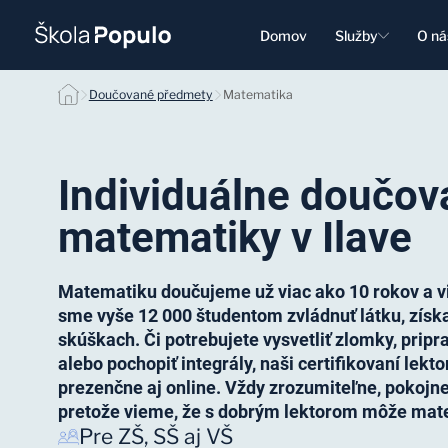
Domov
Služby
O ná
Individuálne doučovanie matematiky null
Doučované předmety
Matematika
Individuálne doučov
matematiky v Ilave
Matematiku doučujeme už viac ako 10 rokov a v
sme vyše 12 000 študentom zvládnuť látku, získať
skúškach. Či potrebujete vysvetliť zlomky, pripra
alebo pochopiť integrály, naši certifikovaní lekto
prezenčne aj online. Vždy zrozumiteľne, pokojn
pretože vieme, že s dobrým lektorom môže mate
Pre ZŠ, SŠ aj VŠ