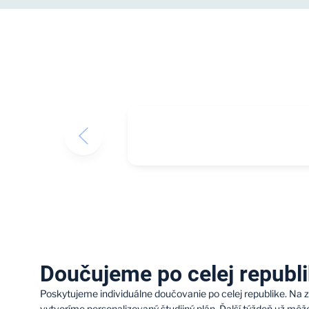
Doučujeme po celej republ
Poskytujeme individuálne doučovanie po celej republike. Na 
vytvoríme personalizovaný študijný plán. Ďalší týždeň už mô