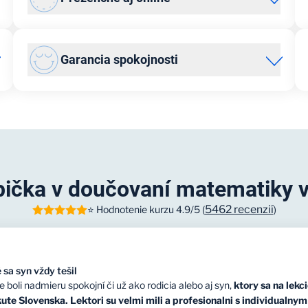
Vyhovujú vám
online
lekcie, alebo dávate prednosť
osobnému stretávaniu?
U nás je možné oboje.
Garancia spokojnosti
Poskytujeme kvalitné doučovanie prezenčne na našej
pobočke v Bratislave aj online. Pripojiť sa tak môžete
online z pohodlia domova alebo zahraničia. A vďaka
Vaša spokojnosť je pre nás na prvom mieste.
individuálnemu prístupu môžeme s výučbou začať
Uvedomujeme si, že výber vhodného lektora je kľúčovým
kedykoľvek.
faktorom pre dosiahnutie požadovaných výsledkov. Ak
nebudete s lektorom spokojní, vyberieme nového. Čo
najrýchlejšie a s ohľadom na vaše požiadavky.
ička v doučovaní matematiky 
5462 recenzií
⭐ Hodnotenie kurzu 4.9/5 (
)
 sa syn vždy tešil
oli nadmieru spokojní či už ako rodicia alebo aj syn,
ktory sa na lekci
te Slovenska. Lektori su velmi mili a profesionalni s individualny