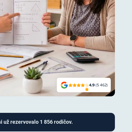
4.9
(5 462)
i už rezervovalo 1 856 rodičov.