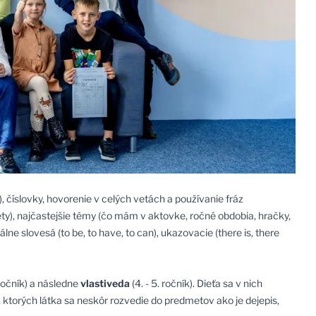
), číslovky, hovorenie v celých vetách a používanie fráz
ty), najčastejšie témy (čo mám v aktovke, ročné obdobia, hračky,
lne slovesá (to be, to have, to can), ukazovacie (there is, there
 ročník) a následne
vlastiveda
(4. - 5. ročník). Dieťa sa v nich
 ktorých látka sa neskôr rozvedie do predmetov ako je dejepis,