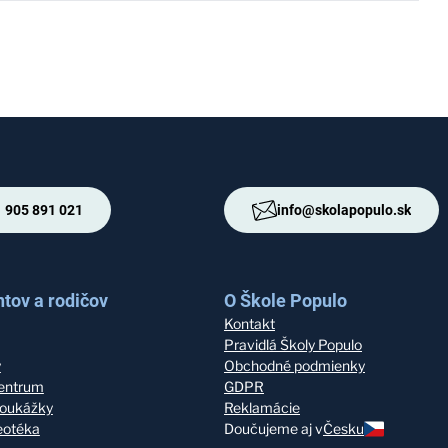
 905 891 021
info@skolapopulo.sk
tov a rodičov
O Škole Populo
Kontakt
Pravidlá Školy Populo
y
Obchodné podmienky
entrum
GDPR
oukážky
Reklamácie
deotéka
Doučujeme aj v
Česku