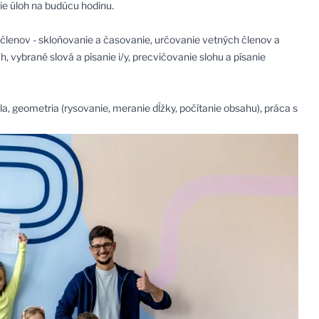
ie úloh na budúcu hodinu.
h členov - skloňovanie a časovanie, určovanie vetných členov a
 vybrané slová a písanie i/y, precvičovanie slohu a písanie
sla, geometria (rysovanie, meranie dĺžky, počítanie obsahu), práca s