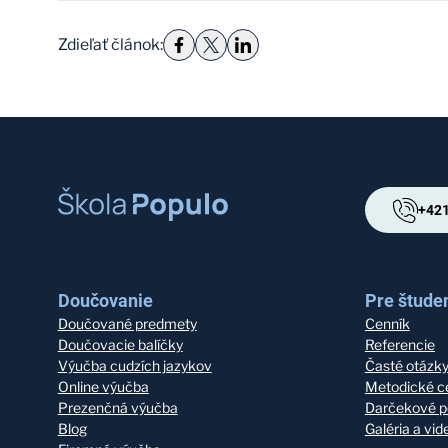
Zdieľať článok
:
+421
Doučovanie
Pre študen
Doučované predmety
Cenník
Doučovacie balíčky
Referencie
Výučba cudzích jazykov
Časté otázk
Online výučba
Metodické c
Prezenčná výučba
Darčekové p
Blog
Galéria a vi