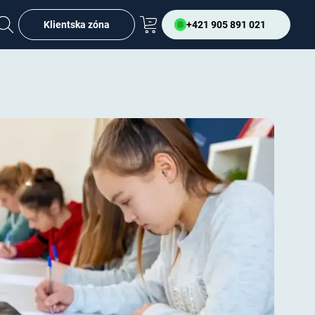
Klientska zóna
+421 905 891 021