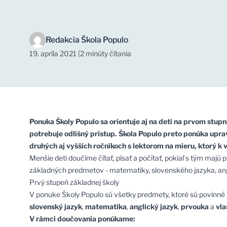
Redakcia Škola Populo
19. apríla 2021
|
2 minúty čítania
Ponuka Školy Populo sa orientuje aj na deti na prvom stupn
potrebuje odlišný prístup. Škola Populo preto ponúka upra
druhých aj vyšších ročníkoch s lektorom na mieru, ktorý k
Menšie deti doučíme čítať, písať a počítať, pokiaľ s tým ma
základných predmetov - matematiky, slovenského jazyka, angl
Prvý stupeň základnej školy
V ponuke Školy Populo sú všetky predmety, ktoré sú povinné 
slovenský jazyk
,
matematika
,
anglický jazyk
,
prvouka
a
vla
V rámci doučovania ponúkame: