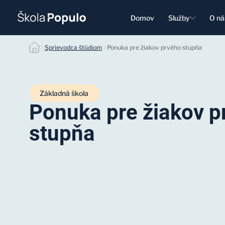
Domov
Služby
O ná
Sprievodca štúdiom
Ponuka pre žiakov prvého stupňa
Základná škola
Ponuka pre žiakov p
stupňa