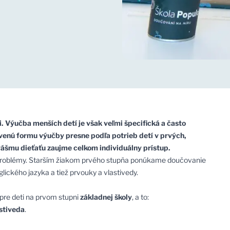
i. Výučba menších detí je však veľmi špecifická a často
venú formu výučby presne podľa potrieb detí v prvých,
 vášmu dieťaťu zaujme celkom individuálny prístup.
jú problémy. Starším žiakom prvého stupňa ponúkame doučovanie
ického jazyka a tiež prvouky a vlastivedy.
pre deti na prvom stupni
základnej školy
, a to:
stiveda
.