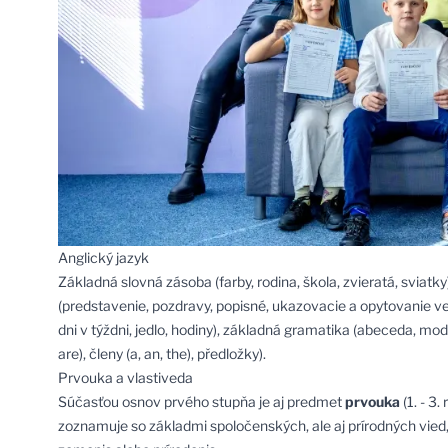
Anglický jazyk
Základná slovná zásoba (farby, rodina, škola, zvieratá, sviatky
(predstavenie, pozdravy, popisné, ukazovacie a opytovanie ve
dni v týždni, jedlo, hodiny), základná gramatika (abeceda, modá
are), členy (a, an, the), předložky).
Prvouka a vlastiveda
Súčasťou osnov prvého stupňa je aj predmet
prvouka
(1. - 3.
zoznamuje so základmi spoločenských, ale aj prírodných vied,